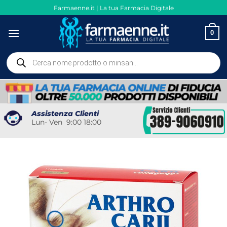
Salta
Farmaenne.it | La tua Farmacia Digitale
ai
contenuti
0
Ricerca
prodotti
Assistenza Clienti
Lun- Ven 9:00 18:00