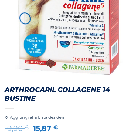
ARTHROCARIL COLLAGENE 14
BUSTINE
Aggiungi alla Lista desideri
Il
Il
19,90
15,87
€
€
prezzo
prezzo