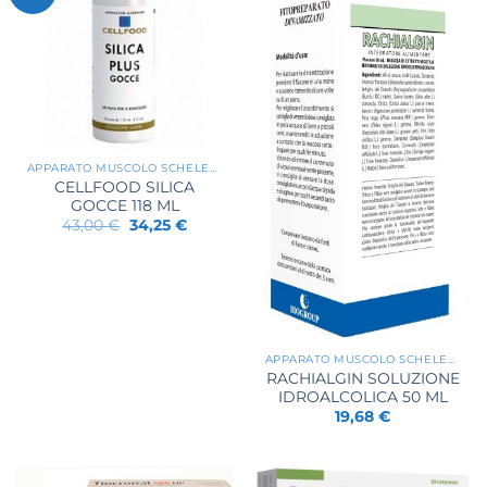
APPARATO MUSCOLO SCHELETRICO
CELLFOOD SILICA
GOCCE 118 ML
Il
Il
43,00
€
34,25
€
prezzo
prezzo
originale
attuale
era:
è:
43,00 €.
34,25 €.
APPARATO MUSCOLO SCHELETRICO
RACHIALGIN SOLUZIONE
IDROALCOLICA 50 ML
19,68
€