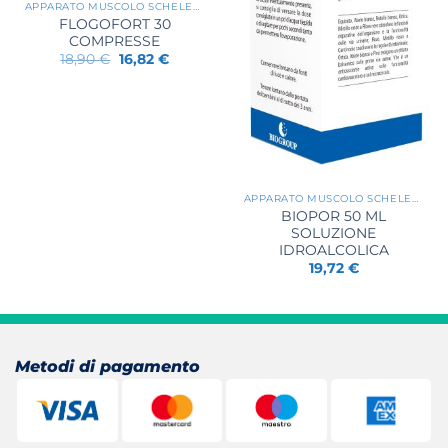
APPARATO MUSCOLO SCHELETRICO
FLOGOFORT 30
COMPRESSE
Il
Il
18,90
€
16,82
€
prezzo
prezzo
originale
attuale
era:
è:
18,90 €.
16,82 €.
APPARATO MUSCOLO SCHELETRICO
BIOPOR 50 ML
SOLUZIONE
IDROALCOLICA
19,72
€
Metodi di pagamento