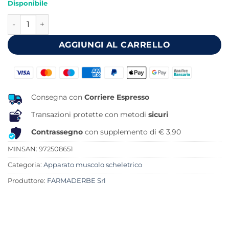
Disponibile
originale
attuale
ARTHROCARIL COLLAGENE 14 BUSTINE quantità
era:
è:
19,90 €.
15,87 €.
AGGIUNGI AL CARRELLO
Consegna con
Corriere Espresso
Transazioni protette con metodi
sicuri
Contrassegno
con supplemento di € 3,90
MINSAN:
972508651
Categoria:
Apparato muscolo scheletrico
Produttore:
FARMADERBE Srl