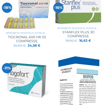
-18%
-16%
APPARATO MUSCOLO SCHELETRICO
STANFLEX PLUS 30
APPARATO MUSCOLO SCHELETRICO
COMPRESSE
TIOCRONAL 600 HR 20
Il
Il
19,90
€
16,63
€
COMPRESSE
prezzo
prezzo
Il
Il
30,00
€
24,58
€
originale
attuale
prezzo
prezzo
era:
è:
originale
attuale
19,90 €.
16,63 €.
era:
è:
30,00 €.
24,58 €.
-11%