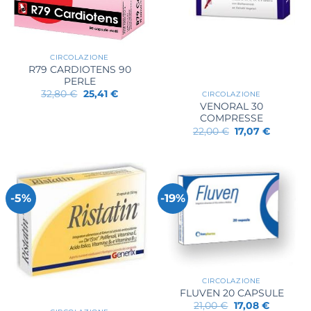
CIRCOLAZIONE
R79 CARDIOTENS 90
PERLE
Il
Il
32,80
€
25,41
€
CIRCOLAZIONE
prezzo
prezzo
VENORAL 30
originale
attuale
COMPRESSE
era:
è:
32,80 €.
25,41 €.
Il
Il
22,00
€
17,07
€
prezzo
prezzo
originale
attuale
era:
è:
22,00 €.
17,07 €.
-5%
-19%
CIRCOLAZIONE
FLUVEN 20 CAPSULE
Il
Il
21,00
€
17,08
€