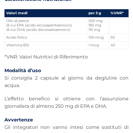
Valori medi
per 3 g
%VNR*
Olio di pesce
500 mg
di cui EPA (acido eicosapentaenoico)
185 mg
di cui DHA (acido docosaesaenoico)
115 mg
Acido folico
100 mcg
50
Vitamina B12
1 mcg
40
*VNR: Valori Nutritivi di Riferimento
Modalità d’uso
Si consiglia 2 capsule al giorno da deglutire con
acqua.
L’effetto benefico si ottiene con l’assunzione
giornaliera di almeno 250 mg di EPA e DHA.
Avvertenze
Gli integratori non vanno intesi come sostituti di