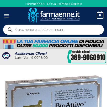
Salta
Farmaenne.it | La tua Farmacia Digitale
ai
contenuti
0
Ricerca
prodotti
Assistenza Clienti
Lun- Ven 9:00 18:00