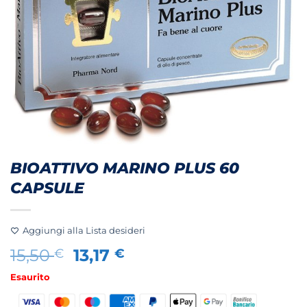
BIOATTIVO MARINO PLUS 60
CAPSULE
Aggiungi alla Lista desideri
Il
Il
15,50
13,17
€
€
prezzo
prezzo
Esaurito
originale
attuale
era:
è: