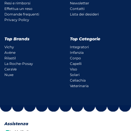
Resi e rimborsi
Newsletter
Effettua un reso
Contatti
Domande frequenti
Lista dei desideri
Privacy Policy
Top Brands
Top Categorie
Vichy
Integratori
Avène
Infanzia
Rilastil
Corpo
La Roche-Posay
Capelli
CeraVe
Viso
Nuxe
Solari
Celiachia
Veterinaria
Assistenza