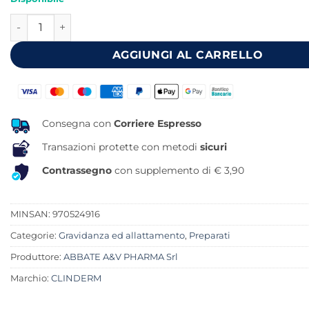
originale
attuale
CLINDERM MAMMA 50 CAPSULE quantità
era:
è:
29,90 €.
27,02 €.
AGGIUNGI AL CARRELLO
Consegna con
Corriere Espresso
Transazioni protette con metodi
sicuri
Contrassegno
con supplemento di € 3,90
MINSAN:
970524916
Categorie:
Gravidanza ed allattamento
,
Preparati
Produttore:
ABBATE A&V PHARMA Srl
Marchio:
CLINDERM