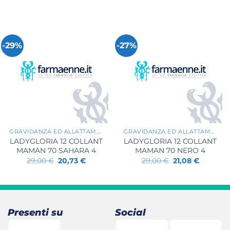
-29%
-27%
+
+
GRAVIDANZA ED ALLATTAMENTO
GRAVIDANZA ED ALLATTAMENTO
LADYGLORIA 12 COLLANT
LADYGLORIA 12 COLLANT
MAMAN 70 SAHARA 4
MAMAN 70 NERO 4
Il
Il
Il
Il
29,00
€
20,73
€
29,00
€
21,08
€
prezzo
prezzo
prezzo
prezzo
originale
attuale
originale
attuale
era:
è:
era:
è:
.
29,00 €.
20,73 €.
29,00 €.
21,08 €.
Presenti su
Social