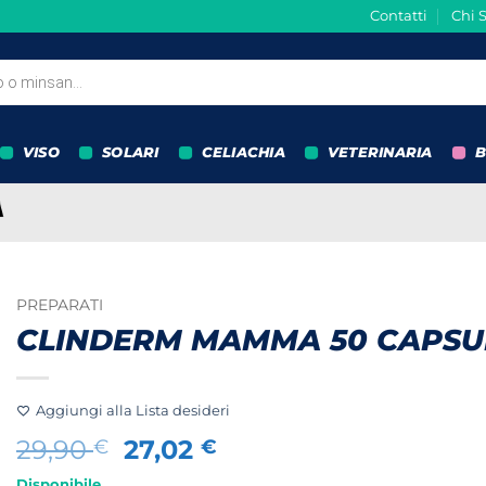
Contatti
Chi 
VISO
SOLARI
CELIACHIA
VETERINARIA
B
PREPARATI
CLINDERM MAMMA 50 CAPSU
Aggiungi alla Lista desideri
Il
Il
29,90
27,02
€
€
prezzo
prezzo
Disponibile