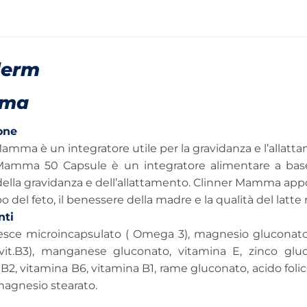
derm
ma
one
amma è un integratore utile per la gravidanza e l’allatt
Mamma 50 Capsule è un integratore alimentare a base 
ella gravidanza e dell’allattamento. Clinner Mamma appor
po del feto, il benessere della madre e la qualità del latt
nti
pesce microincapsulato ( Omega 3), magnesio gluconato, 
(vit.B3), manganese gluconato, vitamina E, zinco gluc
B2, vitamina B6, vitamina B1, rame gluconato, acido folico
magnesio stearato.