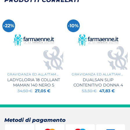
-22%
-10%
+
+
GRAVIDANZA ED ALLATTAMENTO
GRAVIDANZA ED ALLATTAMENTO
LADYGLORIA 18 COLLANT
DUALSAN SLIP
MAMAN 140 NERO 5
CONTENITIVO DONNA 4
Il
Il
Il
Il
34,50
€
27,05
€
53,30
€
47,83
€
prezzo
prezzo
prezzo
prezzo
originale
attuale
originale
attuale
era:
è:
era:
è:
34,50 €.
27,05 €.
53,30 €.
47,83 €.
Metodi di pagamento