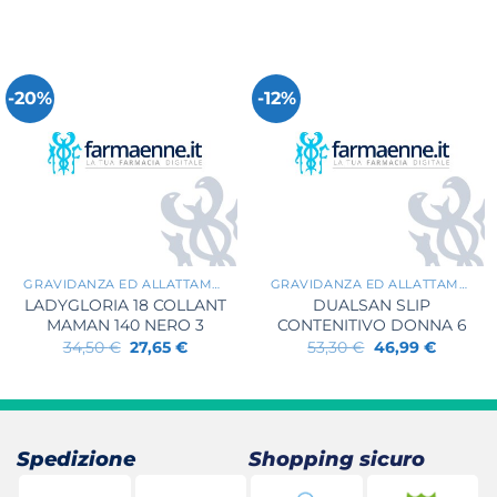
-20%
-12%
+
+
GRAVIDANZA ED ALLATTAMENTO
GRAVIDANZA ED ALLATTAMENTO
LADYGLORIA 18 COLLANT
DUALSAN SLIP
MAMAN 140 NERO 3
CONTENITIVO DONNA 6
Il
Il
Il
Il
34,50
€
27,65
€
53,30
€
46,99
€
prezzo
prezzo
prezzo
prezzo
originale
attuale
originale
attuale
era:
è:
era:
è:
34,50 €.
27,65 €.
53,30 €.
46,99 €
Spedizione
Shopping sicuro