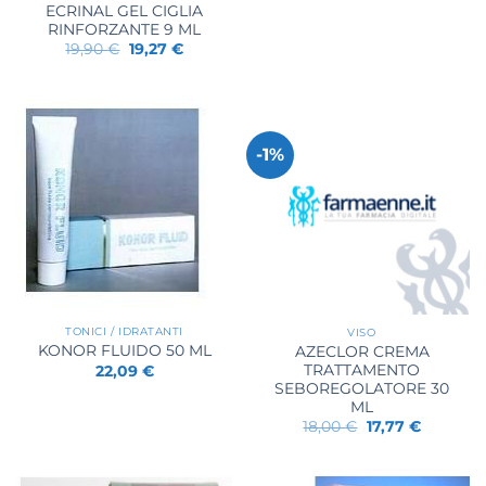
ECRINAL GEL CIGLIA
RINFORZANTE 9 ML
Il
Il
19,90
€
19,27
€
prezzo
prezzo
originale
attuale
era:
è:
19,90 €.
19,27 €.
-1%
TONICI / IDRATANTI
VISO
KONOR FLUIDO 50 ML
AZECLOR CREMA
TRATTAMENTO
22,09
€
SEBOREGOLATORE 30
ML
Il
Il
18,00
€
17,77
€
prezzo
prezzo
originale
attuale
era:
è:
18,00 €.
17,77 €.