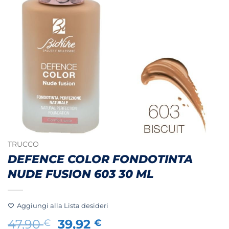
TRUCCO
DEFENCE COLOR FONDOTINTA
NUDE FUSION 603 30 ML
Aggiungi alla Lista desideri
Il
Il
47,90
39,92
€
€