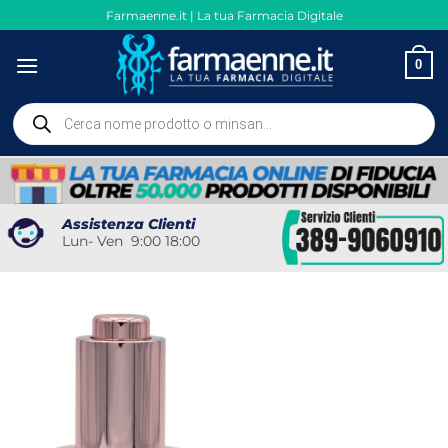
Salta
Farmaenne.it | La tua Farmacia Digitale
ai
contenuti
0
Ricerca
prodotti
Assistenza Clienti
Lun- Ven 9:00 18:00