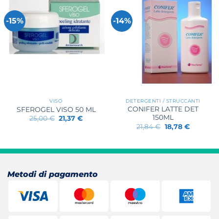
-15%
-14%
VISO
DETERGENTI / STRUCCANTI
CONIFER LATTE DET
SFEROGEL VISO 50 ML
150ML
Il
Il
25,00
€
21,37
€
prezzo
prezzo
Il
Il
21,84
€
18,78
€
originale
attuale
prezzo
prezzo
era:
è:
originale
attuale
25,00 €.
21,37 €.
era:
è:
21,84 €.
18,78 €.
Metodi di pagamento