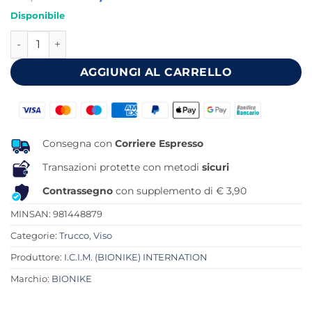
prezzo
prezzo
Disponibile
originale
attuale
DEFENCE COLOR FONDOTINTA NUDE FUSION 603 30 ML qu
era:
è:
47,90 €.
39,92 €.
AGGIUNGI AL CARRELLO
Consegna con
Corriere Espresso
Transazioni protette con metodi
sicuri
Contrassegno
con supplemento di € 3,90
MINSAN:
981448879
Categorie:
Trucco
,
Viso
Produttore:
I.C.I.M. (BIONIKE) INTERNATION
Marchio:
BIONIKE