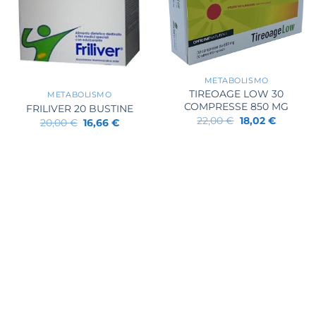
+
+
METABOLISMO
TIREOAGE LOW 30
METABOLISMO
COMPRESSE 850 MG
FRILIVER 20 BUSTINE
Il
Il
22,00
€
18,02
€
Il
Il
20,00
€
16,66
€
prezzo
prezzo
prezzo
prezzo
originale
attuale
originale
attuale
era:
è:
era:
è:
22,00 €.
18,02 €.
20,00 €.
16,66 €.