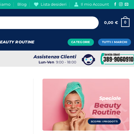
Siamo
Blog
Lista desideri
Il mio Account
0
0,00
€
EAUTY ROUTINE
CATEGORIE
TUTTI I MARCHI
Assistenza Clienti
Lun-Ven
9:00 - 18:00
Speciale
Beauty
Routine
SCOPRI I PRODOTTI