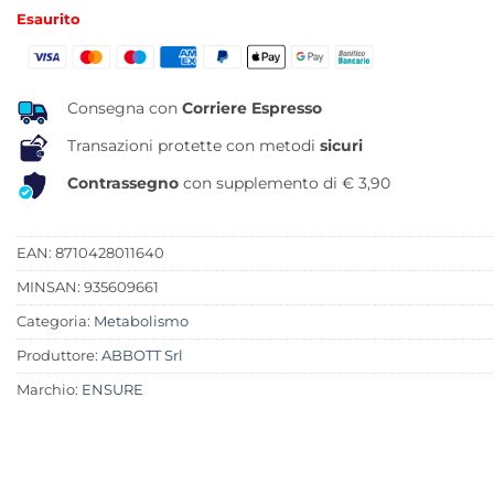
prezzo
prezzo
Esaurito
originale
attuale
era:
è:
19,98 €.
15,19 €.
Consegna con
Corriere Espresso
Transazioni protette con metodi
sicuri
Contrassegno
con supplemento di € 3,90
EAN: 8710428011640
MINSAN:
935609661
Categoria:
Metabolismo
Produttore:
ABBOTT Srl
Marchio:
ENSURE