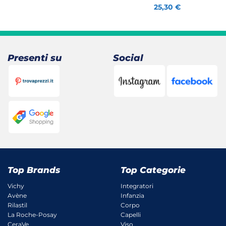
25,30
€
Presenti su
Social
Top Brands
Top Categorie
Vichy
Integratori
Avène
Infanzia
Rilastil
Corpo
La Roche-Posay
Capelli
CeraVe
Viso