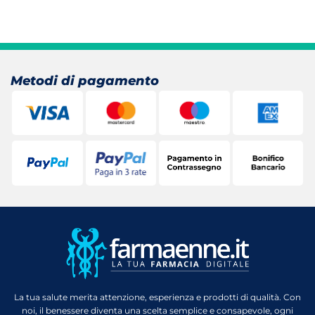
Metodi di pagamento
La tua salute merita attenzione, esperienza e prodotti di qualità. Con
noi, il benessere diventa una scelta semplice e consapevole, ogni