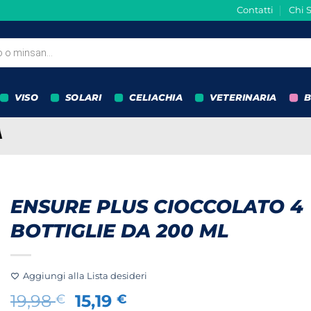
Contatti
Chi 
VISO
SOLARI
CELIACHIA
VETERINARIA
B
ENSURE PLUS CIOCCOLATO 4
BOTTIGLIE DA 200 ML
Aggiungi alla Lista desideri
Il
Il
19,98
15,19
€
€