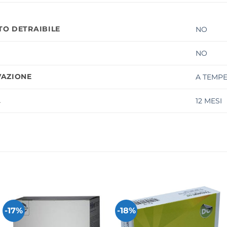
O DETRAIBILE
NO
NO
AZIONE
A TEMP
À
12 MESI
-17%
-18%