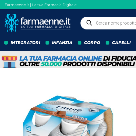
Salta
Farmaenne.it | La tua Farmacia Digitale
ai
contenuti
Ricerca
prodotti
INTEGRATORI
INFANZIA
CORPO
CAPELLI