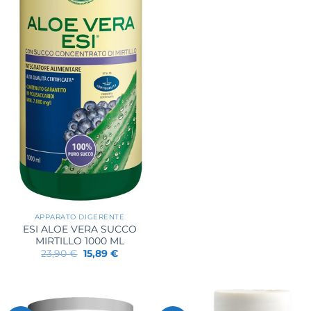
era:
è:
20,90 €.
16,39 €.
APPARATO DIGERENTE
ESI ALOE VERA SUCCO
MIRTILLO 1000 ML
Il
Il
23,90
€
15,89
€
prezzo
prezzo
originale
attuale
era:
è:
23,90 €.
15,89 €.