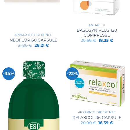
ANTIACIDI
BASOSYN PLUS 120
COMPRESSE
APPARATO DIGERENTE
NEOFLOR 60 CAPSULE
Il
Il
20,66
€
18,35
€
prezzo
prezzo
Il
Il
31,80
€
28,21
€
originale
attuale
prezzo
prezzo
era:
è:
originale
attuale
20,66 €.
18,35 €.
era:
è:
31,80 €.
28,21 €.
-34%
-22%
APPARATO DIGERENTE
RELAXCOL 36 CAPSULE
Il
Il
20,90
€
16,39
€
prezzo
prezzo
originale
attuale