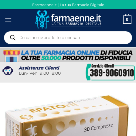
Salta
Farmaenne.it | La tua Farmacia Digitale
ai
contenuti
0
Ricerca
prodotti
Assistenza Clienti
Lun- Ven 9:00 18:00