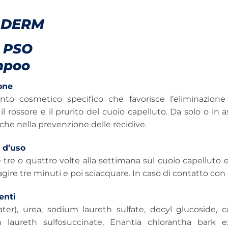
ADERM
 PSO
mpoo
one
nto cosmetico specifico che favorisce l’eliminazio
 il rossore e il prurito del cuoio capelluto. Da solo o in
che nella prevenzione delle recidive.
 d’uso
 tre o quattro volte alla settimana sul cuoio capelluto
agire tre minuti e poi sciacquare. In caso di contatto c
nti
ter), urea, sodium laureth sulfate, decyl glucoside, c
 laureth sulfosuccinate, Enantia chlorantha bark ext