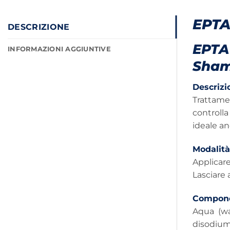
EPT
DESCRIZIONE
EPTA
INFORMAZIONI AGGIUNTIVE
Sha
Descrizi
Trattame
controlla
ideale an
Modalità
Applicare
Lasciare 
Compone
Aqua (wa
disodium