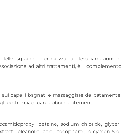
ne delle squame, normalizza la desquamazione e
 associazione ad altri trattamenti, è il complemento
 e sui capelli bagnati e massaggiare delicatamente.
on gli occhi, sciacquare abbondantemente.
ocamidopropyl betaine, sodium chloride, glyceri,
ract, oleanolic acid, tocopherol, o-cymen-5-ol,