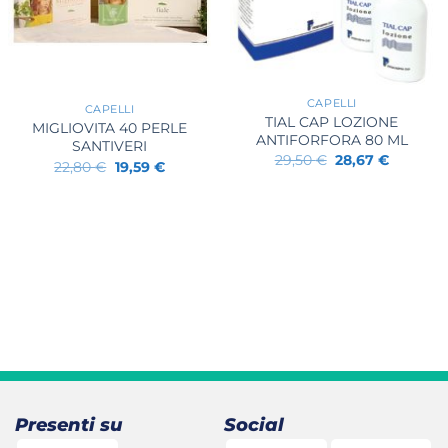
+
+
CAPELLI
CAPELLI
TIAL CAP LOZIONE
MIGLIOVITA 40 PERLE
ANTIFORFORA 80 ML
SANTIVERI
Il
Il
29,50
€
28,67
€
Il
Il
22,80
€
19,59
€
prezzo
prezzo
prezzo
prezzo
originale
attuale
originale
attuale
era:
è:
era:
è:
29,50 €.
28,67 €.
22,80 €.
19,59 €.
Presenti su
Social