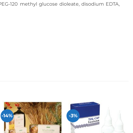
 PEG-120 methyl glucose dioleate, disodium EDTA,
-14%
-3%