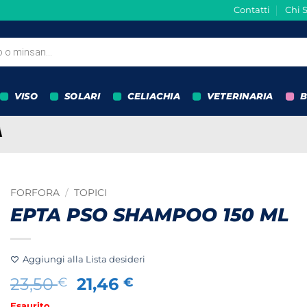
Contatti
Chi 
VISO
SOLARI
CELIACHIA
VETERINARIA
B
FORFORA
/
TOPICI
EPTA PSO SHAMPOO 150 ML
Aggiungi alla Lista desideri
Il
Il
23,50
21,46
€
€
prezzo
prezzo
Esaurito