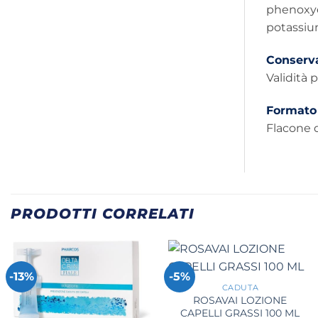
phenoxye
potassiu
Conserv
Validità 
Formato
Flacone d
PRODOTTI CORRELATI
+
-13%
-5%
CADUTA
ROSAVAI LOZIONE
CAPELLI GRASSI 100 ML
+