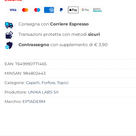
originale
attuale
era:
è:
23,50 €.
21,46 €.
Consegna con
Corriere Espresso
Transazioni protette con metodi
sicuri
Contrassegno
con supplemento di € 3,90
EAN: 7649990771465
MINSAN:
984802443
Categorie:
Capelli
,
Forfora
,
Topici
Produttore:
UNIKA LABS Srl
Marchio:
EPTADERM