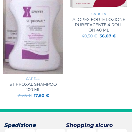
+
CADUTA
ALOPEX FORTE LOZIONE
RUBEFACENTE 4 ROLL
ON 40 ML
Il
Il
40,50
€
36,07
€
prezzo
prezzo
originale
attuale
era:
è:
40,50 €.
36,07 €.
+
CAPELLI
STIPROXAL SHAMPOO
100 ML
Il
Il
21,35
€
17,60
€
prezzo
prezzo
originale
attuale
era:
è:
21,35 €.
17,60 €.
Spedizione
Shopping sicuro