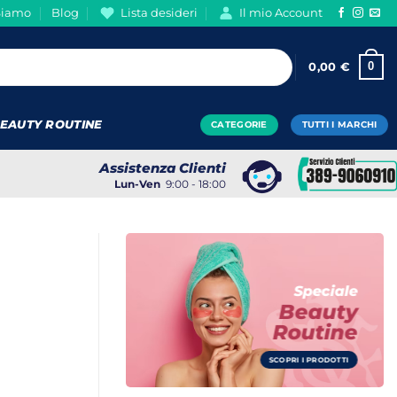
Siamo
Blog
Lista desideri
Il mio Account
0
0,00
€
EAUTY ROUTINE
CATEGORIE
TUTTI I MARCHI
Assistenza Clienti
Lun-Ven
9:00 - 18:00
Speciale
Beauty
Routine
SCOPRI I PRODOTTI