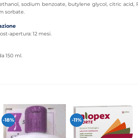
thanol, sodium benzoate, butylene glycol, citric acid,
m sorbate.
azione
post-apertura: 12 mesi.
a 150 ml.
-18%
-11%