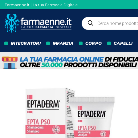
Salta
Farmaenne.it | La tua Farmacia Digitale
ai
contenuti
Ricerca
prodotti
INTEGRATORI
INFANZIA
CORPO
CAPELLI