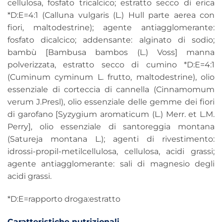
cellulosa, fosfato tricalcico; estratto secco di erica
*D:E=4:1 (Calluna vulgaris (L.) Hull parte aerea con
fiori, maltodestrine); agente antiagglomerante:
fosfato dicalcico; addensante: alginato di sodio;
bambù [Bambusa bambos (L.) Voss] manna
polverizzata, estratto secco di cumino *D:E=4:1
(Cuminum cyminum L. frutto, maltodestrine), olio
essenziale di corteccia di cannella (Cinnamomum
verum J.Presl), olio essenziale delle gemme dei fiori
di garofano [Syzygium aromaticum (L.) Merr. et L.M.
Perry], olio essenziale di santoreggia montana
(Satureja montana L.); agenti di rivestimento:
idrossi-propil-metilcellulosa, cellulosa, acidi grassi;
agente antiagglomerante: sali di magnesio degli
acidi grassi.
*D:E=rapporto droga:estratto
Caratteristiche nutrizionali