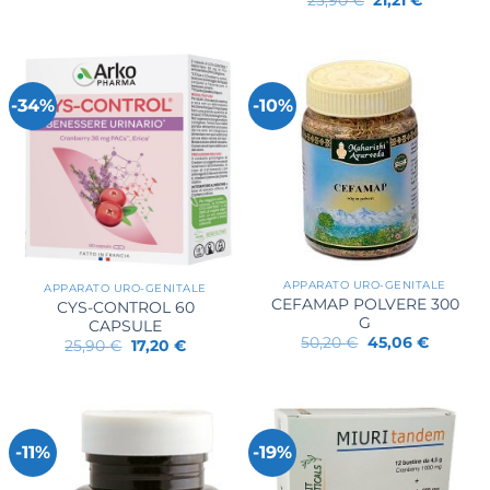
prezzo
prezzo
originale
attuale
era:
è:
25,90 €.
21,21 €.
-34%
-10%
APPARATO URO-GENITALE
APPARATO URO-GENITALE
CEFAMAP POLVERE 300
CYS-CONTROL 60
G
CAPSULE
Il
Il
50,20
€
45,06
€
Il
Il
25,90
€
17,20
€
prezzo
prezzo
prezzo
prezzo
originale
attuale
originale
attuale
era:
è:
era:
è:
50,20 €.
45,06 €.
25,90 €.
17,20 €.
-11%
-19%