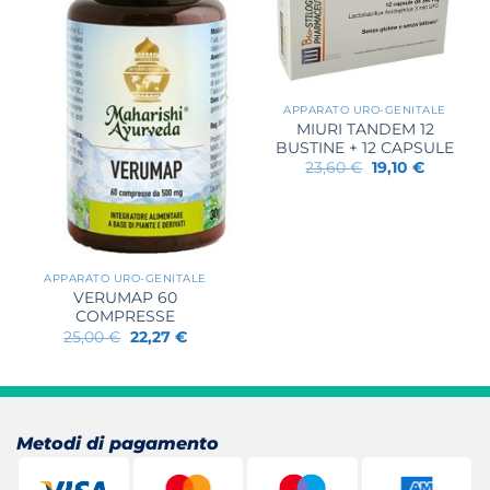
APPARATO URO-GENITALE
MIURI TANDEM 12
BUSTINE + 12 CAPSULE
Il
Il
23,60
€
19,10
€
prezzo
prezzo
originale
attuale
era:
è:
23,60 €.
19,10 €.
APPARATO URO-GENITALE
VERUMAP 60
COMPRESSE
Il
Il
25,00
€
22,27
€
prezzo
prezzo
originale
attuale
era:
è:
25,00 €.
22,27 €.
Metodi di pagamento