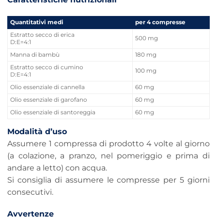
Quantitativi medi
per 4 compresse
Estratto secco di erica
500 mg
D:E=4:1
Manna di bambù
180 mg
Estratto secco di cumino
100 mg
D:E=4:1
Olio essenziale di cannella
60 mg
Olio essenziale di garofano
60 mg
Olio essenziale di santoreggia
60 mg
Modalità d’uso
Assumere 1 compressa di prodotto 4 volte al giorno
(a colazione, a pranzo, nel pomeriggio e prima di
andare a letto) con acqua.
Si consiglia di assumere le compresse per 5 giorni
consecutivi.
Avvertenze