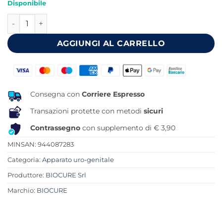
Disponibile
originale
attuale
FEMINABIANE CBU FLASH 20 COMPRESSE NUOVA FORMULA
era:
è:
19,00 €.
16,01 €.
AGGIUNGI AL CARRELLO
Consegna con
Corriere Espresso
Transazioni protette con metodi
sicuri
Contrassegno
con supplemento di € 3,90
MINSAN:
944087283
Categoria:
Apparato uro-genitale
Produttore:
BIOCURE Srl
Marchio:
BIOCURE