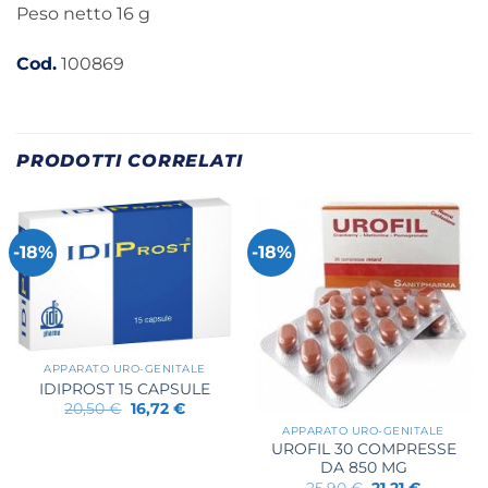
Peso netto 16 g
Cod.
100869
PRODOTTI CORRELATI
-18%
-18%
APPARATO URO-GENITALE
IDIPROST 15 CAPSULE
Il
Il
20,50
€
16,72
€
prezzo
prezzo
APPARATO URO-GENITALE
originale
attuale
UROFIL 30 COMPRESSE
era:
è:
20,50 €.
16,72 €.
DA 850 MG
Il
Il
25,90
€
21,21
€