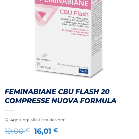
FEMINABIANE CBU FLASH 20
COMPRESSE NUOVA FORMULA
Aggiungi alla Lista desideri
Il
Il
19,00
16,01
€
€
prezzo
prezzo