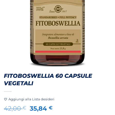
FITOBOSWELLIA 60 CAPSULE
VEGETALI
Aggiungi alla Lista desideri
Il
Il
42,00
35,84
€
€
prezzo
prezzo