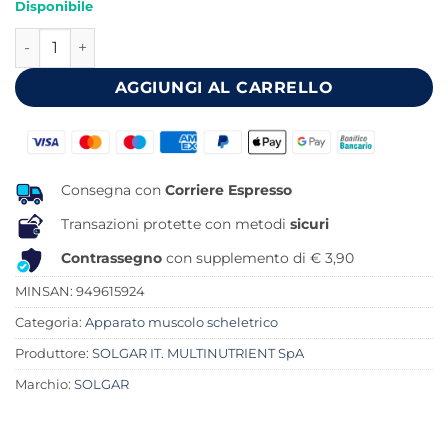
Disponibile
originale
attuale
FITOBOSWELLIA 60 CAPSULE VEGETALI quantità
era:
è:
42,00 €.
35,84 €.
AGGIUNGI AL CARRELLO
Consegna con
Corriere Espresso
Transazioni protette con metodi
sicuri
Contrassegno
con supplemento di € 3,90
MINSAN:
949615924
Categoria:
Apparato muscolo scheletrico
Produttore:
SOLGAR IT. MULTINUTRIENT SpA
Marchio:
SOLGAR