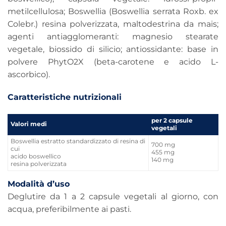
metilcellulosa; Boswellia (Boswellia serrata Roxb. ex
Colebr.) resina polverizzata, maltodestrina da mais;
agenti antiagglomeranti: magnesio stearate
vegetale, biossido di silicio; antiossidante: base in
polvere PhytO2X (beta-carotene e acido L-
ascorbico).
Caratteristiche nutrizionali
per 2 capsule
Valori medi
vegetali
Boswellia estratto standardizzato di resina di
700 mg
cui
455 mg
acido boswellico
140 mg
resina polverizzata
Modalità d’uso
Deglutire da 1 a 2 capsule vegetali al giorno, con
acqua, preferibilmente ai pasti.