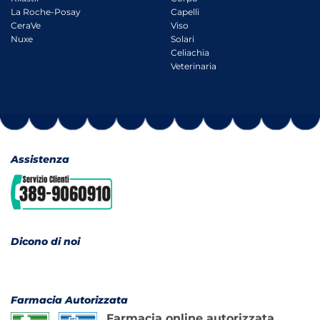
La Roche-Posay
Capelli
CeraVe
Viso
Nuxe
Solari
Celiachia
Veterinaria
Assistenza
Dicono di noi
Farmacia Autorizzata
Farmacia online autorizzata