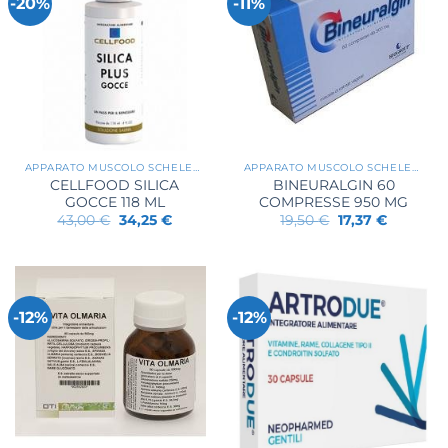
-20%
-11%
APPARATO MUSCOLO SCHELETRICO
APPARATO MUSCOLO SCHELETRICO
CELLFOOD SILICA
BINEURALGIN 60
GOCCE 118 ML
COMPRESSE 950 MG
Il
Il
Il
Il
43,00
€
34,25
€
19,50
€
17,37
€
prezzo
prezzo
prezzo
prezzo
originale
attuale
originale
attuale
era:
è:
era:
è:
43,00 €.
34,25 €.
19,50 €.
17,37 €.
-12%
-12%