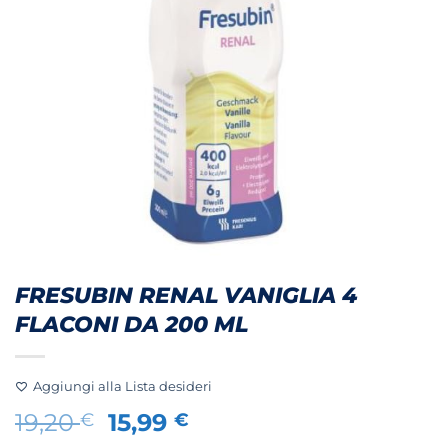
FRESUBIN RENAL VANIGLIA 4
FLACONI DA 200 ML
Aggiungi alla Lista desideri
Il
Il
19,20
15,99
€
€
prezzo
prezzo