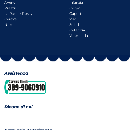
Avène
Infanzia
Rilastil
Corpo
La Roche-Posay
Capelli
CeraVe
Viso
Nuxe
Solari
Celiachia
Veterinaria
Assistenza
Dicono di noi