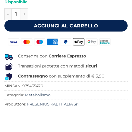
Disponibile
originale
attuale
FRESUBIN RENAL VANIGLIA 4 FLACONI DA 200 ML quantit
era:
è:
19,20 €.
15,99 €.
AGGIUNGI AL CARRELLO
Consegna con
Corriere Espresso
Transazioni protette con metodi
sicuri
Contrassegno
con supplemento di € 3,90
MINSAN:
975435470
Categoria:
Metabolismo
Produttore:
FRESENIUS KABI ITALIA Srl