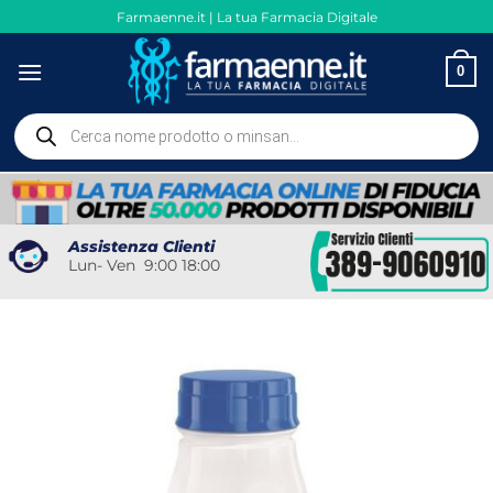
Salta
Farmaenne.it | La tua Farmacia Digitale
ai
contenuti
0
Ricerca
prodotti
Assistenza Clienti
Lun- Ven 9:00 18:00