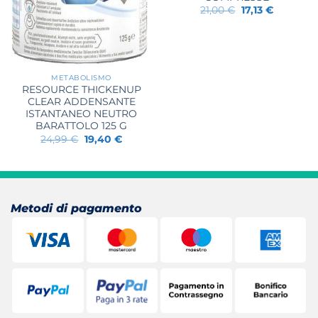
Il
Il
21,00
€
17,13
€
prezzo
prezzo
originale
attuale
era:
è:
21,00 €.
17,13 €.
METABOLISMO
RESOURCE THICKENUP
CLEAR ADDENSANTE
ISTANTANEO NEUTRO
BARATTOLO 125 G
Il
Il
24,99
€
19,40
€
prezzo
prezzo
originale
attuale
era:
è:
24,99 €.
19,40 €.
Metodi di pagamento