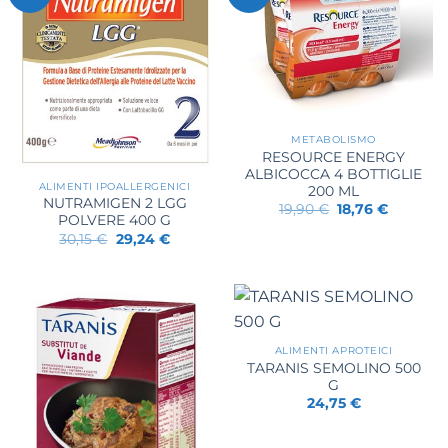
METABOLISMO
RESOURCE ENERGY
ALBICOCCA 4 BOTTIGLIE
ALIMENTI IPOALLERGENICI
200 ML
NUTRAMIGEN 2 LGG
Il
Il
19,90
€
18,76
€
POLVERE 400 G
prezzo
prezzo
originale
attuale
Il
Il
30,15
€
29,24
€
era:
è:
prezzo
prezzo
19,90 €.
18,76 €.
originale
attuale
era:
è:
30,15 €.
29,24 €.
ALIMENTI APROTEICI
TARANIS SEMOLINO 500
G
24,75
€