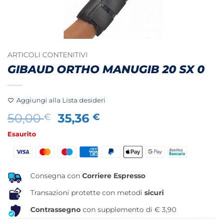
ARTICOLI CONTENITIVI
GIBAUD ORTHO MANUGIB 20 SX 0
Aggiungi alla Lista desideri
Il
Il
50,00
35,36
€
€
prezzo
prezzo
Esaurito
originale
attuale
era:
è:
50,00 €.
35,36 €.
Consegna con
Corriere Espresso
Transazioni protette con metodi
sicuri
Contrassegno
con supplemento di € 3,90