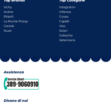
Top Brands
Top Categorie
Vichy
Integratori
Avène
Infanzia
Rilastil
Corpo
La Roche-Posay
Capelli
CeraVe
Viso
Nuxe
Solari
Celiachia
Veterinaria
Assistenza
Dicono di noi