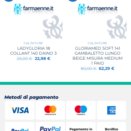
CALZATURE
CALZATURE
LADYGLORIA 18
GLORIAMED SOFT 141
COLLANT 140 DAINO 3
GAMBALETTO LUNGO
BEIGE MISURA MEDIUM
Il
Il
29,00
€
22,98
€
prezzo
prezzo
1 PAIO
originale
attuale
Il
Il
80,00
€
62,29
€
era:
è:
prezzo
prezzo
29,00 €.
22,98 €.
originale
attuale
era:
è:
80,00 €.
62,29 €.
Metodi di pagamento