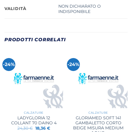
NON DICHIARATO O
VALIDITÀ
INDISPONIBILE
PRODOTTI CORRELATI
-24%
-24%
CALZATURE
CALZATURE
LADYGLORIA 12
GLORIAMED SOFT 141
COLLANT 70 DAINO 4
GAMBALETTO CORTO
BEIGE MISURA MEDIUM
Il
Il
24,30
€
18,36
€
prezzo
prezzo