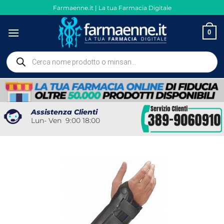
Salta
Farmaenne.it | La tua Farmacia Digitale
ai
contenuti
0
Ricerca
prodotti
Assistenza Clienti
Lun- Ven 9:00 18:00