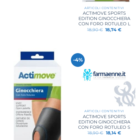
ARTICOLI CONTENITIVI
ACTIMOVE SPORTS
EDITION GINOCCHIERA
CON FORO ROTULEO L
Il
Il
18,90
€
18,74
€
prezzo
prezzo
originale
attuale
era:
è:
18,90 €.
18,74 €.
-4%
ARTICOLI CONTENITIVI
ACTIMOVE SPORTS
EDITION GINOCCHIERA
CON FORO ROTULEO S
Il
Il
18,90
€
18,14
€
prezzo
prezzo