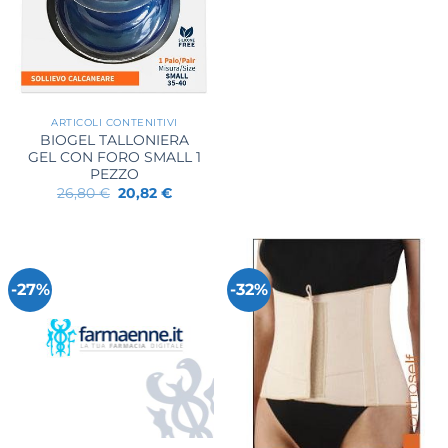
originale
attuale
era:
è:
33,90 €.
27,51 €.
ARTICOLI CONTENITIVI
BIOGEL TALLONIERA
GEL CON FORO SMALL 1
PEZZO
Il
Il
26,80
€
20,82
€
prezzo
prezzo
originale
attuale
era:
è:
26,80 €.
20,82 €.
-27%
-32%