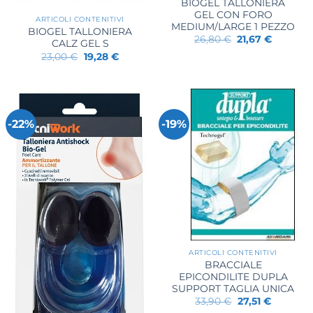
BIOGEL TALLONIERA
GEL CON FORO
ARTICOLI CONTENITIVI
MEDIUM/LARGE 1 PEZZO
BIOGEL TALLONIERA
Il
Il
26,80
€
21,67
€
CALZ GEL S
prezzo
prezzo
Il
Il
23,00
€
19,28
€
originale
attuale
prezzo
prezzo
era:
è:
originale
attuale
26,80 €.
21,67 €.
era:
è:
23,00 €.
19,28 €.
-22%
-19%
ARTICOLI CONTENITIVI
BRACCIALE
EPICONDILITE DUPLA
SUPPORT TAGLIA UNICA
Il
Il
33,90
€
27,51
€
prezzo
prezzo