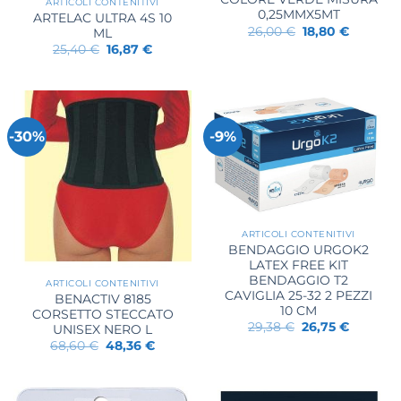
ARTICOLI CONTENITIVI
0,25MMX5MT
ARTELAC ULTRA 4S 10
Il
Il
26,00
€
18,80
€
ML
prezzo
prezzo
Il
Il
25,40
€
16,87
€
originale
attuale
prezzo
prezzo
era:
è:
originale
attuale
26,00 €.
18,80 €.
era:
è:
25,40 €.
16,87 €.
-30%
-9%
ARTICOLI CONTENITIVI
BENDAGGIO URGOK2
LATEX FREE KIT
BENDAGGIO T2
ARTICOLI CONTENITIVI
CAVIGLIA 25-32 2 PEZZI
BENACTIV 8185
10 CM
CORSETTO STECCATO
Il
Il
29,38
€
26,75
€
UNISEX NERO L
prezzo
prezzo
Il
Il
68,60
€
48,36
€
originale
attuale
prezzo
prezzo
era:
è:
originale
attuale
29,38 €.
26,75 €.
era:
è:
68,60 €.
48,36 €.