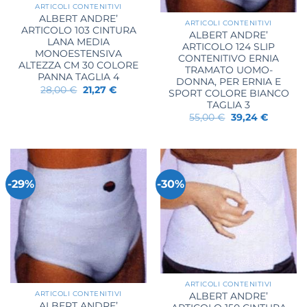
ARTICOLI CONTENITIVI
ALBERT ANDRE’
ARTICOLI CONTENITIVI
ARTICOLO 103 CINTURA
ALBERT ANDRE’
LANA MEDIA
ARTICOLO 124 SLIP
MONOESTENSIVA
CONTENITIVO ERNIA
ALTEZZA CM 30 COLORE
TRAMATO UOMO-
PANNA TAGLIA 4
DONNA, PER ERNIA E
Il
Il
28,00
€
21,27
€
SPORT COLORE BIANCO
prezzo
prezzo
TAGLIA 3
originale
attuale
era:
è:
Il
Il
55,00
€
39,24
€
28,00 €.
21,27 €.
prezzo
prezzo
originale
attuale
era:
è:
55,00 €.
39,24 €.
-29%
-30%
ARTICOLI CONTENITIVI
ARTICOLI CONTENITIVI
ALBERT ANDRE’
ALBERT ANDRE’