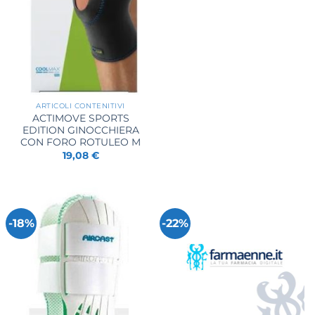
originale
attuale
era:
è:
18,90 €.
18,14 €.
ARTICOLI CONTENITIVI
ACTIMOVE SPORTS
EDITION GINOCCHIERA
CON FORO ROTULEO M
19,08
€
-18%
-22%