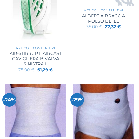
ARTICOLI CONTENITIVI
ALBERT A BRACC A
POLSO BEI LL
Il
Il
35,00
€
27,32
€
prezzo
prezzo
originale
attuale
era:
è:
35,00 €.
27,32 €.
ARTICOLI CONTENITIVI
AIR-STIRRUP II AIRCAST
CAVIGLIERA BIVALVA
SINISTRA L
Il
Il
75,00
€
61,29
€
prezzo
prezzo
originale
attuale
era:
è:
75,00 €.
61,29 €.
-24%
-29%