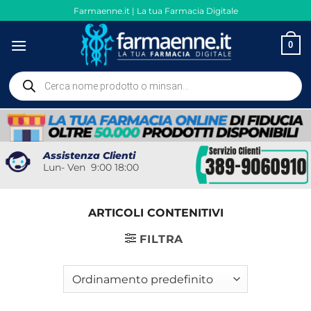
Salta
Farmaenne.it | La tua Farmacia Digitale
ai
contenuti
0
Ricerca
prodotti
Assistenza Clienti
Lun- Ven 9:00 18:00
ARTICOLI CONTENITIVI
FILTRA