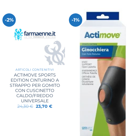
-2%
-1%
ARTICOLI CONTENITIVI
ACTIMOVE SPORTS
EDITION CINTURINO A
STRAPPO PER GOMITO
CON CUSCINETTO
CALDO/FREDDO
UNIVERSALE
Il
Il
24,30
€
23,70
€
prezzo
prezzo
originale
attuale
era:
è:
24,30 €.
23,70 €.