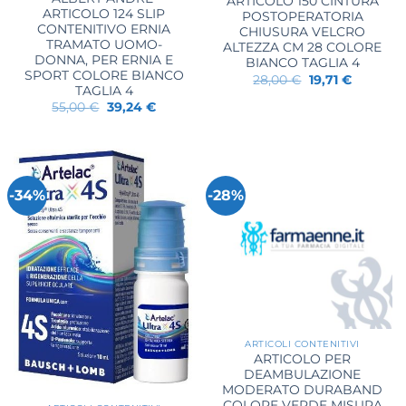
ARTICOLO 150 CINTURA
ARTICOLO 124 SLIP
POSTOPERATORIA
CONTENITIVO ERNIA
CHIUSURA VELCRO
TRAMATO UOMO-
ALTEZZA CM 28 COLORE
DONNA, PER ERNIA E
BIANCO TAGLIA 4
SPORT COLORE BIANCO
Il
Il
28,00
€
19,71
€
prezzo
prezzo
TAGLIA 4
originale
attuale
Il
Il
55,00
€
39,24
€
era:
è:
prezzo
prezzo
28,00 €.
19,71 €.
originale
attuale
era:
è:
55,00 €.
39,24 €.
-34%
-28%
ARTICOLI CONTENITIVI
ARTICOLO PER
DEAMBULAZIONE
MODERATO DURABAND
COLORE VERDE MISURA