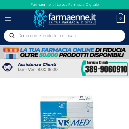
Salta
Farmaenne.it | La tua Farmacia Digitale
ai
contenuti
0
Ricerca
prodotti
Assistenza Clienti
Lun- Ven 9:00 18:00