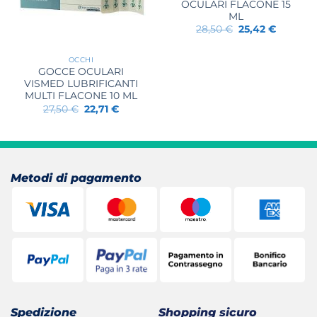
OCULARI FLACONE 15
ML
Il
Il
28,50
€
25,42
€
prezzo
prezzo
originale
attuale
era:
è:
OCCHI
28,50 €.
25,42 €.
GOCCE OCULARI
VISMED LUBRIFICANTI
MULTI FLACONE 10 ML
Il
Il
27,50
€
22,71
€
prezzo
prezzo
originale
attuale
era:
è:
27,50 €.
22,71 €.
Metodi di pagamento
Spedizione
Shopping sicuro