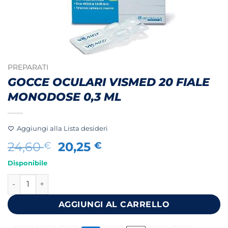
PREPARATI
GOCCE OCULARI VISMED 20 FIALE
MONODOSE 0,3 ML
Aggiungi alla Lista desideri
Il
Il
24,60
20,25
€
€
prezzo
prezzo
Disponibile
originale
attuale
GOCCE OCULARI VISMED 20 FIALE MONODOSE 0,3 ML quan
era:
è:
24,60 €.
20,25 €.
AGGIUNGI AL CARRELLO