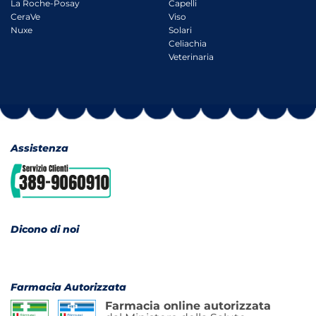
La Roche-Posay
Capelli
CeraVe
Viso
Nuxe
Solari
Celiachia
Veterinaria
Assistenza
Dicono di noi
Farmacia Autorizzata
Farmacia online autorizzata