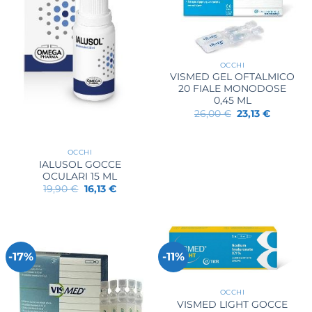
OCCHI
VISMED GEL OFTALMICO
20 FIALE MONODOSE
0,45 ML
Il
Il
26,00
€
23,13
€
prezzo
prezzo
originale
attuale
era:
è:
26,00 €.
23,13 €.
OCCHI
IALUSOL GOCCE
OCULARI 15 ML
Il
Il
19,90
€
16,13
€
prezzo
prezzo
originale
attuale
era:
è:
19,90 €.
16,13 €.
-17%
-11%
OCCHI
VISMED LIGHT GOCCE