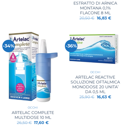
ESTRATTO DI ARNICA
MONTANA 0,1%
FLACONE 8 ML
Il
Il
20,50
€
16,83
€
prezzo
prezzo
originale
attuale
era:
è:
20,50 €.
16,83 €.
-34%
-36%
OCCHI
ARTELAC REACTIVE
SOLUZIONE OFTALMICA
MONODOSE 20 UNITA’
DA 0,5 ML
Il
Il
25,90
€
16,63
€
prezzo
prezzo
originale
attuale
era:
è:
OCCHI
25,90 €.
16,63 €.
ARTELAC COMPLETE
MULTIDOSE 10 ML
Il
Il
26,50
€
17,60
€
prezzo
prezzo