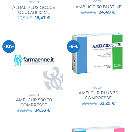
OCCHI
OCCHI
AMBLIOP 30 BUSTINE
ALTIAL PLUS GOCCE
Il
Il
27,00
€
24,49
€
OCULARI 10 ML
prezzo
prezzo
Il
Il
23,50
€
18,47
€
originale
attuale
prezzo
prezzo
era:
è:
originale
attuale
27,00 €.
24,49 €.
era:
è:
23,50 €.
18,47 €.
-10%
-9%
OCCHI
AMELCUR PLUS 30
OCCHI
COMPRESSE
AMELCUR 500 30
Il
Il
35,60
€
32,29
€
COMPRESSE
prezzo
prezzo
Il
Il
38,30
€
34,53
€
originale
attuale
prezzo
prezzo
era:
è:
originale
attuale
35,60 €.
32,29 €.
era:
è:
38,30 €.
34,53 €.