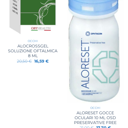
OCCHI
ALOCROSSGEL
SOLUZIONE OFTALMICA
8 ML
Il
Il
20,50
€
16,59
€
prezzo
prezzo
originale
attuale
era:
è:
20,50 €.
16,59 €.
OCCHI
ALORESET GOCCE
OCULARI 10 ML OSD
PRESERVATIVE FREE
Il
Il
21,00
€
17,70
€