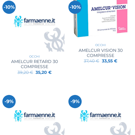
-10%
-10%
OCCHI
AMELCUR VISION 30
COMPRESSE
OCCHI
Il
Il
37,40
€
33,55
€
AMELCUR RETARD 30
prezzo
prezzo
COMPRESSE
originale
attuale
Il
Il
39,20
€
35,20
€
era:
è:
prezzo
prezzo
37,40 €.
33,55 €.
originale
attuale
era:
è:
39,20 €.
35,20 €.
-9%
-9%