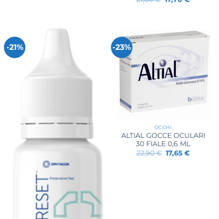
prezzo
prezzo
originale
attuale
era:
è:
21,00 €.
17,70 €.
-21%
-23%
OCCHI
ALTIAL GOCCE OCULARI
30 FIALE 0,6 ML
Il
Il
22,90
€
17,65
€
prezzo
prezzo
originale
attuale
era:
è:
22,90 €.
17,65 €.