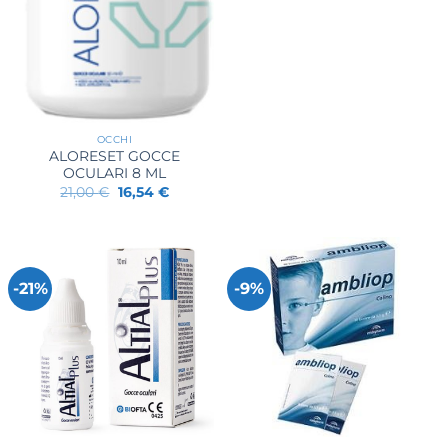
OCCHI
ALORESET GOCCE
OCULARI 8 ML
Il
Il
21,00
€
16,54
€
prezzo
prezzo
originale
attuale
era:
è:
21,00 €.
16,54 €.
-21%
-9%