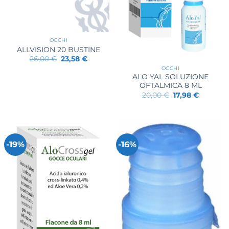
OCCHI
ALLVISION 20 BUSTINE
Il
Il
26,00
€
23,58
€
prezzo
prezzo
OCCHI
originale
attuale
ALO YAL SOLUZIONE
era:
è:
26,00 €.
23,58 €.
OFTALMICA 8 ML
Il
Il
20,00
€
17,98
€
prezzo
prezzo
originale
attuale
era:
è:
20,00 €.
17,98 €.
-19%
-16%