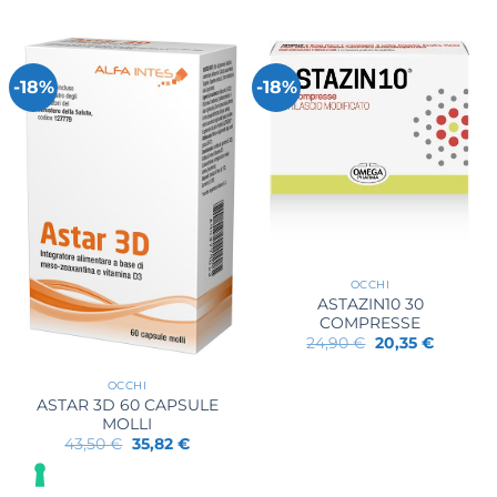
originale
attuale
era:
è:
26,50 €.
17,60 €.
-18%
-18%
OCCHI
ASTAZIN10 30
COMPRESSE
Il
Il
24,90
€
20,35
€
prezzo
prezzo
originale
attuale
era:
è:
OCCHI
24,90 €.
20,35 €.
ASTAR 3D 60 CAPSULE
MOLLI
Il
Il
43,50
€
35,82
€
prezzo
prezzo
originale
attuale
era:
è: