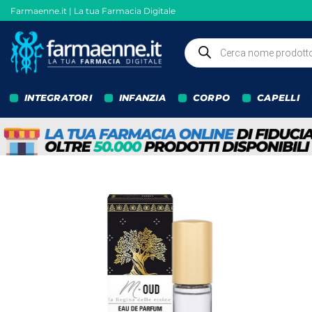
Salta
Farmaenne.it | La tua Farmacia Digitale
ai
contenuti
Ricerca
prodotti
INTEGRATORI
INFANZIA
CORPO
CAPELLI