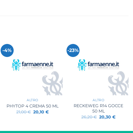
-4%
-23%
+
+
ALTRO
ALTRO
RECKEWEG R14 GOCCE
PHYTOP 4 CREMA 50 ML
50 ML
Il
Il
21,00
€
20,10
€
prezzo
prezzo
Il
Il
26,20
€
20,30
€
originale
attuale
prezzo
prezzo
era:
è:
originale
attuale
21,00 €.
20,10 €.
era:
è: