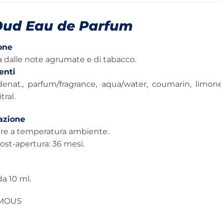
Oud Eau de Parfum
one
 dalle note agrumate e di tabacco.
nti
denat., parfum/fragrance, aqua/water, coumarin, limonen
tral.
azione
re a temperatura ambiente.
post-apertura: 36 mesi.
a 10 ml.
MOUS