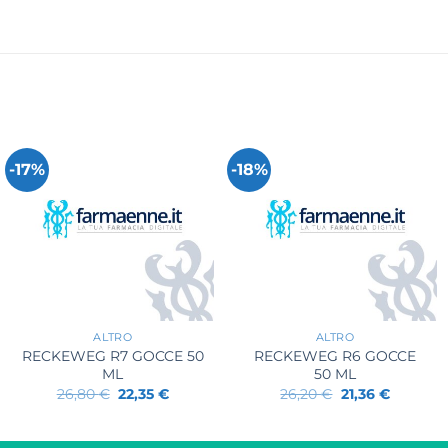
-17%
-18%
+
+
ALTRO
ALTRO
RECKEWEG R7 GOCCE 50
RECKEWEG R6 GOCCE
ML
50 ML
Il
Il
Il
Il
26,80
€
22,35
€
26,20
€
21,36
€
prezzo
prezzo
prezzo
prezzo
originale
attuale
originale
attuale
era:
è:
era:
è: