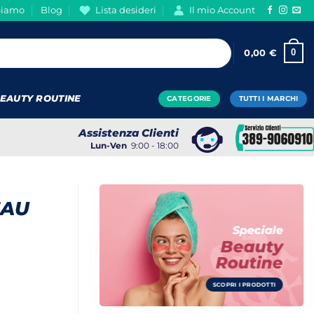
Siamo
Blog
Lista desideri
Il mio Account
0
0,00
€
EAUTY ROUTINE
CATEGORIE
TUTTI I MARCHI
Assistenza Clienti
Lun-Ven
9:00 - 18:00
EAU
Speciale
Beauty
Routine
SCOPRI I PRODOTTI