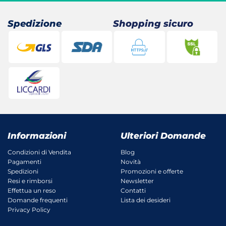
26,80 €.
22,35 €.
26,20 €.
21,36 €.
Spedizione
Shopping sicuro
Informazioni
Ulteriori Domande
Condizioni di Vendita
Blog
Pagamenti
Novità
Spedizioni
Promozioni e offerte
Resi e rimborsi
Newsletter
Effettua un reso
Contatti
Domande frequenti
Lista dei desideri
Privacy Policy