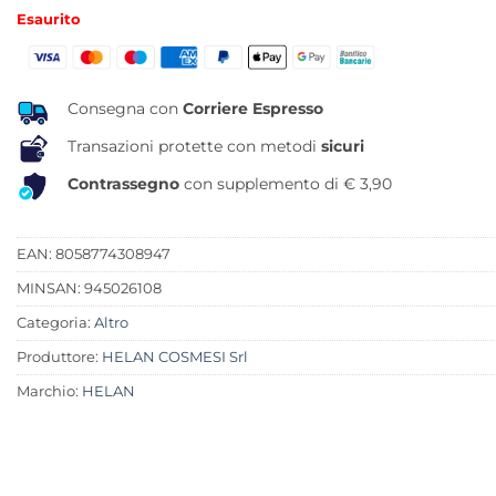
prezzo
prezzo
Esaurito
originale
attuale
era:
è:
11,90 €.
8,61 €.
Consegna con
Corriere Espresso
Transazioni protette con metodi
sicuri
Contrassegno
con supplemento di € 3,90
EAN: 8058774308947
MINSAN:
945026108
Categoria:
Altro
Produttore:
HELAN COSMESI Srl
Marchio:
HELAN