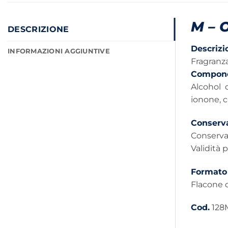
M – 
DESCRIZIONE
Descrizi
INFORMAZIONI AGGIUNTIVE
Fragranza
Compone
Alcohol 
ionone, ci
Conserv
Conserva
Validità 
Formato
Flacone d
Cod.
128