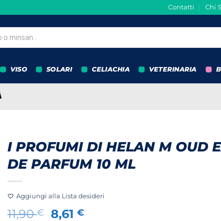
Contatti
Chi 
VISO
SOLARI
CELIACHIA
VETERINARIA
B
I PROFUMI DI HELAN M OUD 
DE PARFUM 10 ML
Aggiungi alla Lista desideri
Il
Il
11,90
8,61
€
€