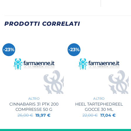
PRODOTTI CORRELATI
-23%
-23%
+
+
ALTRO
ALTRO
CINNABARIS 31 PTK 200
HEEL TARTEPHEDREEL
COMPRESSE 50 G
GOCCE 30 ML
Il
Il
Il
Il
26,00
€
19,97
€
22,00
€
17,04
€
prezzo
prezzo
prezzo
prezzo
originale
attuale
originale
attuale
era:
è:
era:
è: