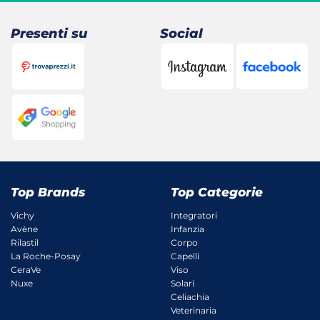
26,20 €.
20,30 €.
Presenti su
Social
Top Brands
Top Categorie
Vichy
Integratori
Avène
Infanzia
Rilastil
Corpo
La Roche-Posay
Capelli
CeraVe
Viso
Nuxe
Solari
Celiachia
Veterinaria