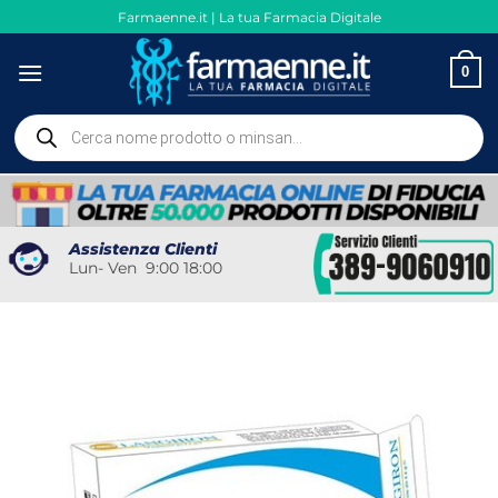
Salta
Farmaenne.it | La tua Farmacia Digitale
ai
contenuti
0
Ricerca
prodotti
Assistenza Clienti
Lun- Ven 9:00 18:00