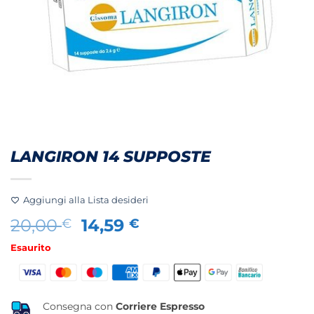
LANGIRON 14 SUPPOSTE
Aggiungi alla Lista desideri
Il
Il
20,00
14,59
€
€
prezzo
prezzo
Esaurito
originale
attuale
era:
è:
20,00 €.
14,59 €.
Consegna con
Corriere Espresso