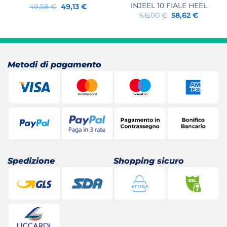
INJEEL 10 FIALE HEEL
Il
Il
49,58
€
49,13
€
prezzo
prezzo
Il
Il
68,00
€
58,62
€
originale
attuale
prezzo
prezzo
era:
è:
originale
attuale
49,58 €.
49,13 €.
era:
è:
68,00 €.
58,62 €.
Metodi di pagamento
Spedizione
Shopping sicuro