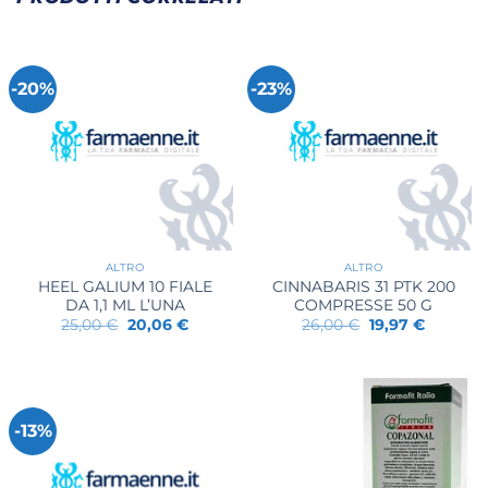
-20%
-23%
ALTRO
ALTRO
HEEL GALIUM 10 FIALE
CINNABARIS 31 PTK 200
DA 1,1 ML L’UNA
COMPRESSE 50 G
Il
Il
Il
Il
25,00
€
20,06
€
26,00
€
19,97
€
prezzo
prezzo
prezzo
prezzo
originale
attuale
originale
attuale
era:
è:
era:
è:
25,00 €.
20,06 €.
26,00 €.
19,97 €.
-13%