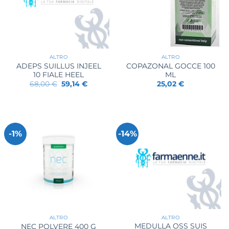
ALTRO
ALTRO
ADEPS SUILLUS INJEEL
COPAZONAL GOCCE 100
10 FIALE HEEL
ML
Il
Il
68,00
€
59,14
€
25,02
€
prezzo
prezzo
originale
attuale
era:
è:
68,00 €.
59,14 €.
-1%
-14%
ALTRO
ALTRO
MEDULLA OSS SUIS
NEC POLVERE 400 G