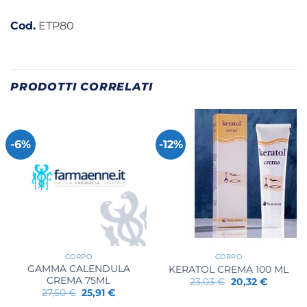
Cod.
ETP80
PRODOTTI CORRELATI
-6%
-12%
CORPO
CORPO
GAMMA CALENDULA
KERATOL CREMA 100 ML
CREMA 75ML
Il
Il
23,03
€
20,32
€
prezzo
prezzo
Il
Il
27,50
€
25,91
€
originale
attuale
prezzo
prezzo