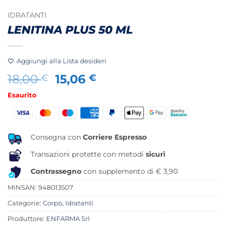
IDRATANTI
LENITINA PLUS 50 ML
Aggiungi alla Lista desideri
Il
Il
18,00
15,06
€
€
prezzo
prezzo
Esaurito
originale
attuale
era:
è:
18,00 €.
15,06 €.
Consegna con
Corriere Espresso
Transazioni protette con metodi
sicuri
Contrassegno
con supplemento di € 3,90
MINSAN:
948013507
Categorie:
Corpo
,
Idratanti
Produttore:
ENFARMA Srl