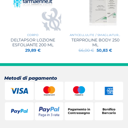
CORPO
ANTICELLULITE / SMAGLIATURE / RASSODANTI
DELTAPSOR LOZIONE
TERPROLINE BODY 250
ESFOLIANTE 200 ML
ML
Il
Il
29,89
€
66,00
€
50,83
€
prezzo
prezzo
originale
attuale
era:
è:
66,00 €.
50,83 €.
Metodi di pagamento