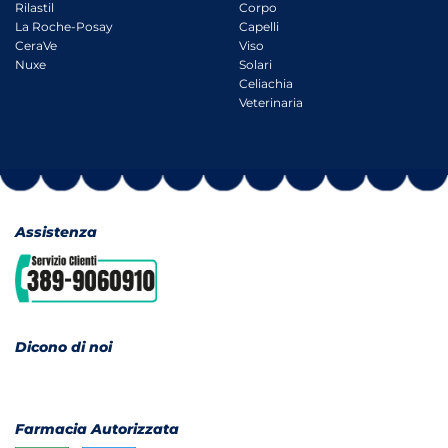
Rilastil
Corpo
La Roche-Posay
Capelli
CeraVe
Viso
Nuxe
Solari
Celiachia
Veterinaria
Assistenza
Dicono di noi
Farmacia Autorizzata