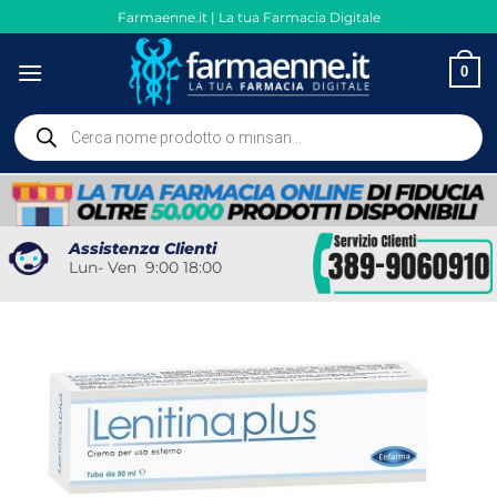
Salta
Farmaenne.it | La tua Farmacia Digitale
ai
contenuti
0
Ricerca
prodotti
Assistenza Clienti
Lun- Ven 9:00 18:00