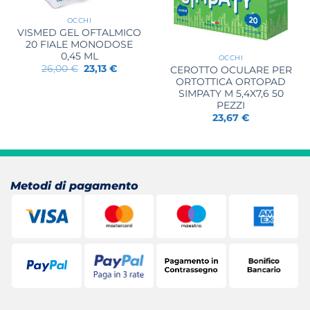
OCCHI
VISMED GEL OFTALMICO
20 FIALE MONODOSE
0,45 ML
OCCHI
Il
Il
26,00
€
23,13
€
CEROTTO OCULARE PER
prezzo
prezzo
ORTOTTICA ORTOPAD
originale
attuale
SIMPATY M 5,4X7,6 50
era:
è:
26,00 €.
23,13 €.
PEZZI
23,67
€
Metodi di pagamento