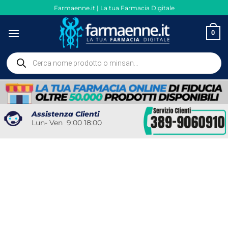
Salta
Farmaenne.it | La tua Farmacia Digitale
ai
contenuti
0
Ricerca
prodotti
Assistenza Clienti
Lun- Ven 9:00 18:00