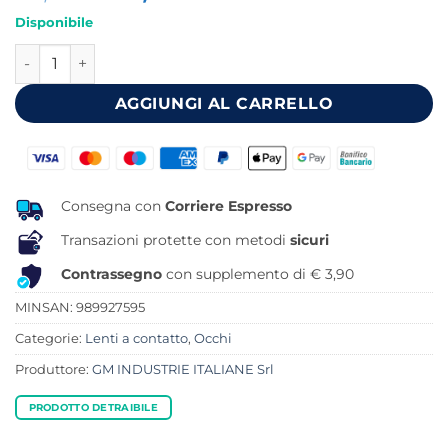
prezzo
prezzo
Disponibile
originale
attuale
LENTI A CONTATTO ZOOM OPTICAL M0450 quantità
era:
è:
23,99 €.
20,95 €.
AGGIUNGI AL CARRELLO
Consegna con
Corriere Espresso
Transazioni protette con metodi
sicuri
Contrassegno
con supplemento di € 3,90
MINSAN:
989927595
Categorie:
Lenti a contatto
,
Occhi
Produttore:
GM INDUSTRIE ITALIANE Srl
PRODOTTO DETRAIBILE