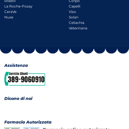
Rilastil
Corpo
La Roche-Posay
Capelli
CeraVe
Viso
Nuxe
Solari
Celiachia
Veterinaria
Assistenza
Dicono di noi
Farmacia Autorizzata