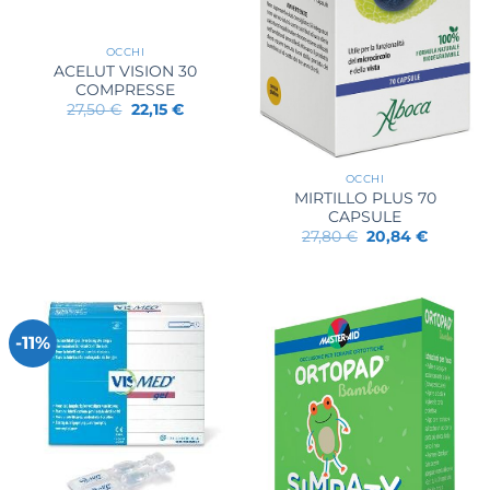
OCCHI
ACELUT VISION 30
COMPRESSE
Il
Il
27,50
€
22,15
€
prezzo
prezzo
originale
attuale
era:
è:
27,50 €.
22,15 €.
OCCHI
MIRTILLO PLUS 70
CAPSULE
Il
Il
27,80
€
20,84
€
prezzo
prezzo
originale
attuale
era:
è:
27,80 €.
20,84 €.
-11%