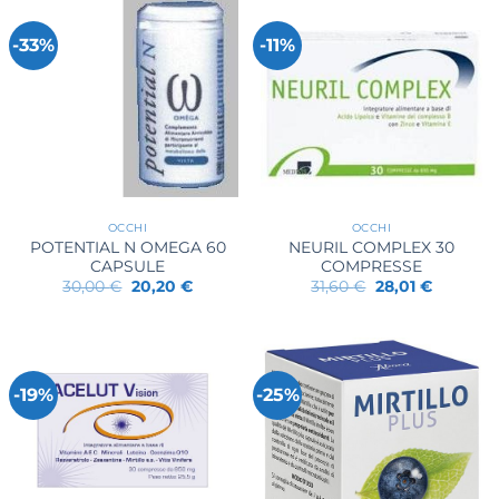
-33%
-11%
OCCHI
OCCHI
POTENTIAL N OMEGA 60
NEURIL COMPLEX 30
CAPSULE
COMPRESSE
Il
Il
Il
Il
30,00
€
20,20
€
31,60
€
28,01
€
prezzo
prezzo
prezzo
prezzo
originale
attuale
originale
attuale
era:
è:
era:
è:
30,00 €.
20,20 €.
31,60 €.
28,01 €.
-19%
-25%