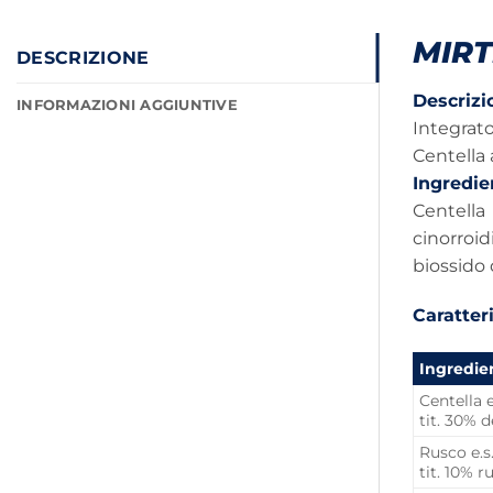
MIR
DESCRIZIONE
Descrizi
INFORMAZIONI AGGIUNTIVE
Integrato
Centella 
Ingredie
Centella 
cinorroid
biossido 
Caratteri
Ingredien
Centella e
tit. 30% d
Rusco e.s
tit. 10% 