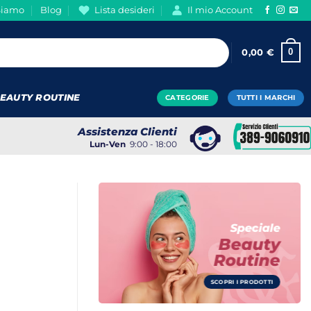
Siamo
Blog
Lista desideri
Il mio Account
0
0,00
€
EAUTY ROUTINE
CATEGORIE
TUTTI I MARCHI
Assistenza Clienti
Lun-Ven
9:00 - 18:00
Speciale
Beauty
Routine
SCOPRI I PRODOTTI