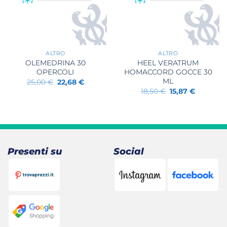
+
+
ALTRO
ALTRO
OLEMEDRINA 30
HEEL VERATRUM
OPERCOLI
HOMACCORD GOCCE 30
ML
Il
Il
25,00
€
22,68
€
prezzo
prezzo
Il
Il
18,50
€
15,87
€
originale
attuale
prezzo
prezzo
era:
è:
originale
attuale
25,00 €.
22,68 €.
era:
è:
18,50 €.
15,87 €.
.
Presenti su
Social