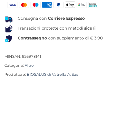
era:
è:
22,00 €.
19,64 €.
Consegna con
Corriere Espresso
Transazioni protette con metodi
sicuri
Contrassegno
con supplemento di € 3,90
MINSAN:
926978141
Categoria:
Altro
Produttore:
BIOSALUS di Vatrella A. Sas