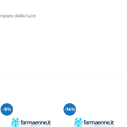
iparo dalla luce.
-9%
-14%