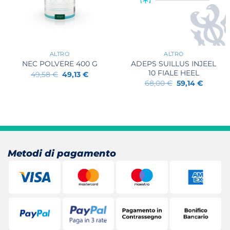
+
+
ALTRO
ALTRO
ADEPS SUILLUS INJEEL
NEC POLVERE 400 G
10 FIALE HEEL
Il
Il
49,58
€
49,13
€
prezzo
prezzo
Il
Il
68,00
€
59,14
€
originale
attuale
prezzo
prezzo
era:
è:
originale
attuale
49,58 €.
49,13 €.
era:
è:
68,00 €.
59,14 €.
Metodi di pagamento