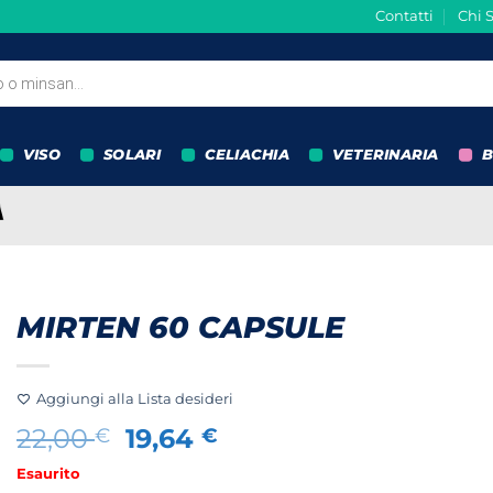
Contatti
Chi 
VISO
SOLARI
CELIACHIA
VETERINARIA
B
MIRTEN 60 CAPSULE
Aggiungi alla Lista desideri
Il
Il
22,00
19,64
€
€
prezzo
prezzo
Esaurito
originale
attuale