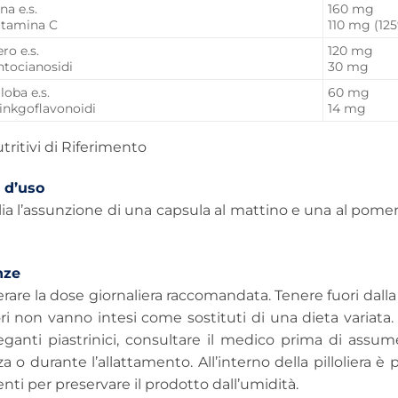
na e.s.
160 mg
vitamina C
110 mg (12
ero e.s.
120 mg
antocianosidi
30 mg
loba e.s.
60 mg
ginkgoflavonoidi
14 mg
utritivi di Riferimento
 d’uso
lia l’assunzione di una capsula al mattino e una al pom
nze
are la dose giornaliera raccomandata. Tenere fuori dalla p
ori non vanno intesi come sostituti di una dieta variat
ganti piastrinici, consultare il medico prima di assume
a o durante l’allattamento. All’interno della pilloliera è
nti per preservare il prodotto dall’umidità.