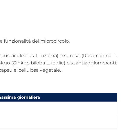
ca funzionalità del microcircolo.
scus aculeatus L. rizoma) e.s., rosa (Rosa canina L.
inkgo (Ginkgo biloba L. foglie) e.s.; antiagglomeranti:
apsule: cellulosa vegetale.
assima giornaliera