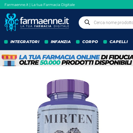
Salta
Farmaenne.it | La tua Farmacia Digitale
ai
contenuti
Ricerca
prodotti
INTEGRATORI
INFANZIA
CORPO
CAPELLI