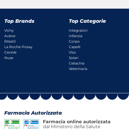
Top Brands
Top Categorie
Vichy
Integratori
Avène
Infanzia
Rilastil
Corpo
La Roche-Posay
Capelli
CeraVe
Viso
Nuxe
Solari
Celiachia
Veterinaria
Farmacia Autorizzata
Farmacia online autorizzata
dal Ministero della Salute