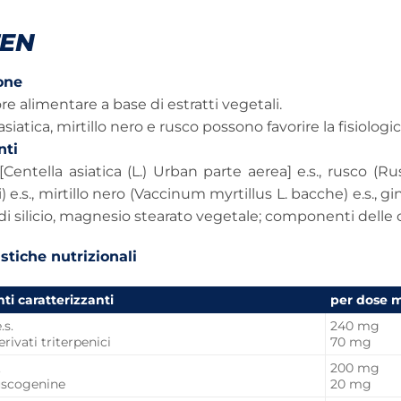
TEN
one
re alimentare a base di estratti vegetali.
asiatica, mirtillo nero e rusco possono favorire la fisiologi
nti
[Centella asiatica (L.) Urban parte aerea] e.s., rusco (Ru
i) e.s., mirtillo nero (Vaccinum myrtillus L. bacche) e.s., g
di silicio, magnesio stearato vegetale; componenti delle c
stiche nutrizionali
ti caratterizzanti
per dose m
.s.
240 mg
erivati triterpenici
70 mg
.
200 mg
ruscogenine
20 mg