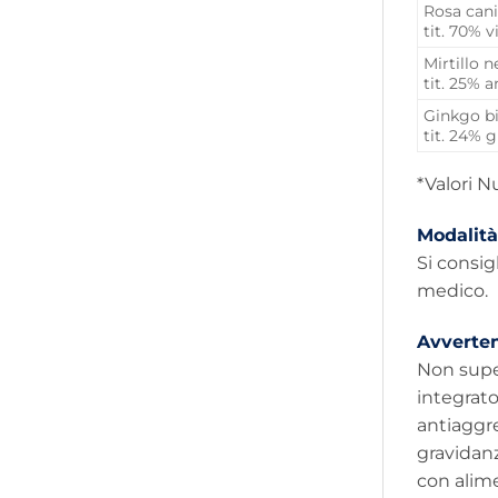
Rosa cani
tit. 70% 
Mirtillo n
tit. 25% 
Ginkgo bi
tit. 24% 
*Valori N
Modalità
Si consig
medico.
Avverte
Non super
integrat
antiaggre
gravidanz
con alime