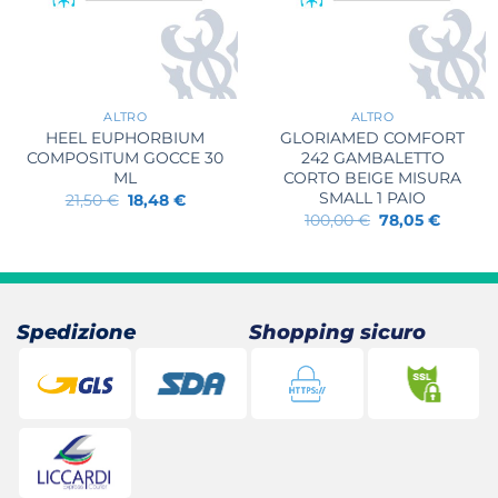
+
+
ALTRO
ALTRO
HEEL EUPHORBIUM
GLORIAMED COMFORT
COMPOSITUM GOCCE 30
242 GAMBALETTO
ML
CORTO BEIGE MISURA
SMALL 1 PAIO
Il
Il
21,50
€
18,48
€
prezzo
prezzo
Il
Il
100,00
€
78,05
€
originale
attuale
prezzo
prezzo
era:
è:
originale
attuale
21,50 €.
18,48 €.
era:
è:
100,00 €.
78,05 €
Spedizione
Shopping sicuro