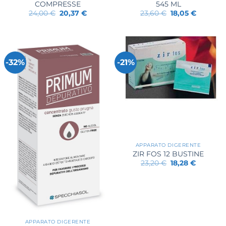
COMPRESSE
545 ML
Il
Il
Il
Il
24,00
€
20,37
€
23,60
€
18,05
€
prezzo
prezzo
prezzo
prezzo
originale
attuale
originale
attuale
era:
è:
era:
è:
24,00 €.
20,37 €.
23,60 €.
18,05 €.
-32%
-21%
APPARATO DIGERENTE
ZIR FOS 12 BUSTINE
Il
Il
23,20
€
18,28
€
prezzo
prezzo
originale
attuale
era:
è:
23,20 €.
18,28 €.
APPARATO DIGERENTE