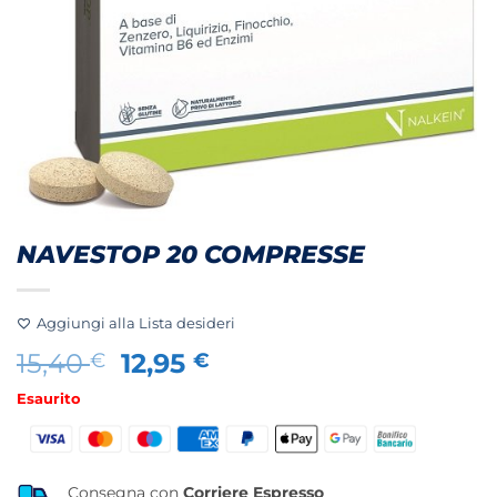
NAVESTOP 20 COMPRESSE
Aggiungi alla Lista desideri
Il
Il
15,40
12,95
€
€
prezzo
prezzo
Esaurito
originale
attuale
era:
è:
15,40 €.
12,95 €.
Consegna con
Corriere Espresso