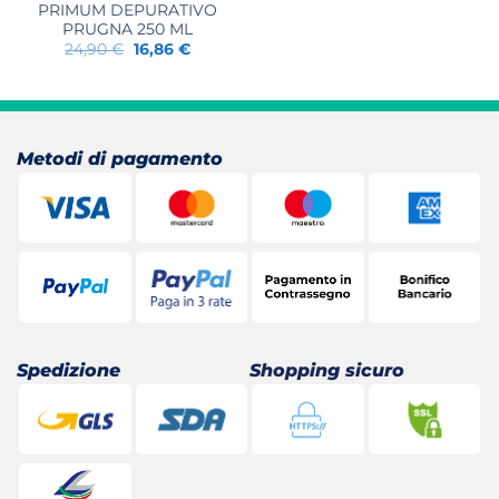
PRIMUM DEPURATIVO
PRUGNA 250 ML
Il
Il
24,90
€
16,86
€
prezzo
prezzo
originale
attuale
era:
è:
24,90 €.
16,86 €.
Metodi di pagamento
Spedizione
Shopping sicuro