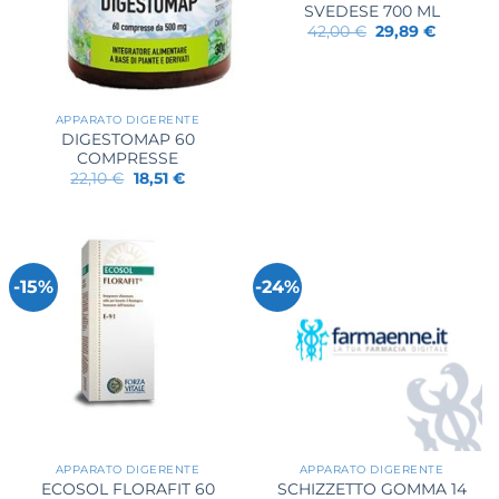
SVEDESE 700 ML
Il
Il
42,00
€
29,89
€
prezzo
prezzo
originale
attuale
era:
è:
42,00 €.
29,89 €.
APPARATO DIGERENTE
DIGESTOMAP 60
COMPRESSE
Il
Il
22,10
€
18,51
€
prezzo
prezzo
originale
attuale
era:
è:
22,10 €.
18,51 €.
-15%
-24%
APPARATO DIGERENTE
APPARATO DIGERENTE
ECOSOL FLORAFIT 60
SCHIZZETTO GOMMA 14