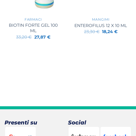
+
+
FARMACI
MANGIMI
BIOTIN FORTE GEL 100
ENTEROFILUS 12 X 10 ML
ML
Il
Il
23,30
€
18,24
€
prezzo
prezzo
Il
Il
33,20
€
27,87
€
originale
attuale
prezzo
prezzo
era:
è:
originale
attuale
23,30 €.
18,24 €.
era:
è:
33,20 €.
27,87 €.
Presenti su
Social