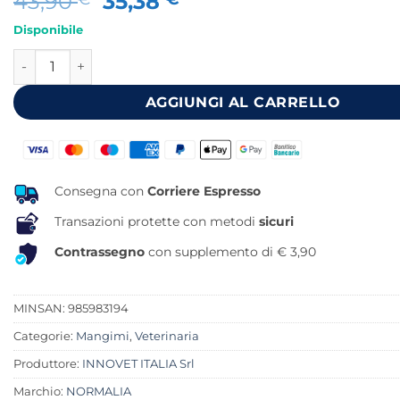
Il
Il
43,90
35,38
prezzo
prezzo
Disponibile
originale
attuale
NORMALIA EXTRA 30 COMPRESSE MASTICABILI quantità
era:
è:
43,90 €.
35,38 €.
AGGIUNGI AL CARRELLO
Consegna con
Corriere Espresso
Transazioni protette con metodi
sicuri
Contrassegno
con supplemento di € 3,90
MINSAN:
985983194
Categorie:
Mangimi
,
Veterinaria
Produttore:
INNOVET ITALIA Srl
Marchio:
NORMALIA