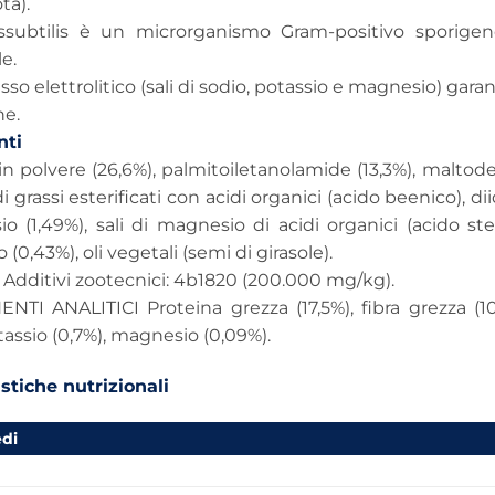
ta).
lussubtilis è un microrganismo Gram-positivo sporige
e.
sso elettrolitico (sali di sodio, potassio e magnesio) gara
ne.
nti
in polvere (26,6%), palmitoiletanolamide (13,3%), maltodes
i grassi esterificati con acidi organici (acido beenico), dii
io (1,49%), sali di magnesio di acidi organici (acido stea
(0,43%), oli vegetali (semi di girasole).
Additivi zootecnici: 4b1820 (200.000 mg/kg).
I ANALITICI Proteina grezza (17,5%), fibra grezza (10%)
otassio (0,7%), magnesio (0,09%).
stiche nutrizionali
edi