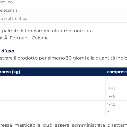
bovino
velezensis
 elettrolitico
 palmitoiletanolamide ultra-micronizzata
nitÃ Formanti Colonia
 d’uso
rare il prodotto per almeno 30 giorni alla quantità indic
poreo (kg)
compress
1
1+¼
1+½
1+¾
2
essa masticabile può essere somministrata direttamen