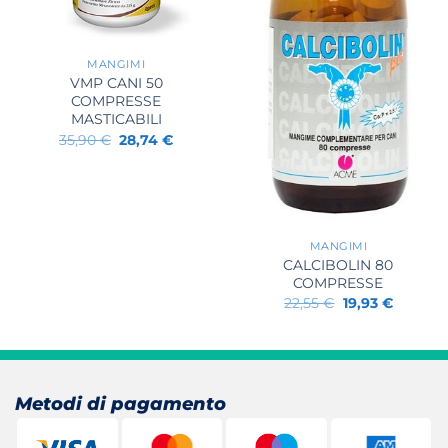
+
MANGIMI
VMP CANI 50
COMPRESSE
MASTICABILI
Il
Il
35,90
€
28,74
€
prezzo
prezzo
originale
attuale
era:
è:
35,90 €.
28,74 €.
+
MANGIMI
CALCIBOLIN 80
COMPRESSE
Il
Il
22,55
€
19,93
€
prezzo
prezzo
originale
attuale
era:
è:
22,55 €.
19,93 €.
Metodi di pagamento