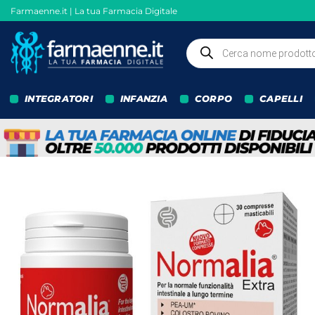
Salta
Farmaenne.it | La tua Farmacia Digitale
ai
contenuti
Ricerca
prodotti
INTEGRATORI
INFANZIA
CORPO
CAPELLI