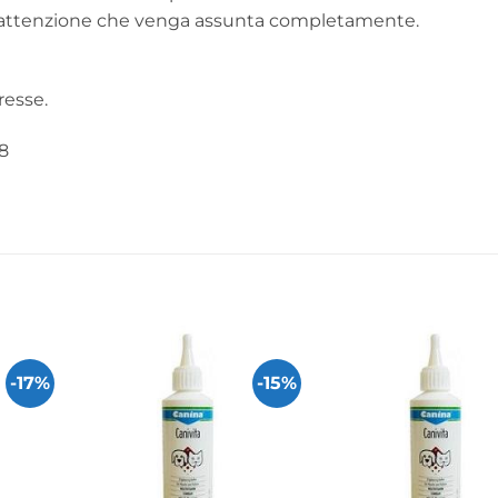
attenzione che venga assunta completamente.
esse.
8
-17%
-15%