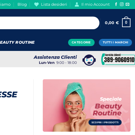
Siamo
Blog
Lista desideri
Il mio Account
0
0,00
€
EAUTY ROUTINE
CATEGORIE
TUTTI I MARCHI
Assistenza Clienti
Lun-Ven
9:00 - 18:00
ESSE
Speciale
Beauty
Routine
SCOPRI I PRODOTTI