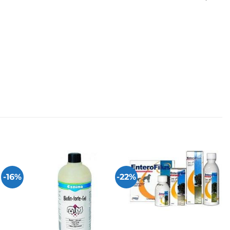
-16%
-22%