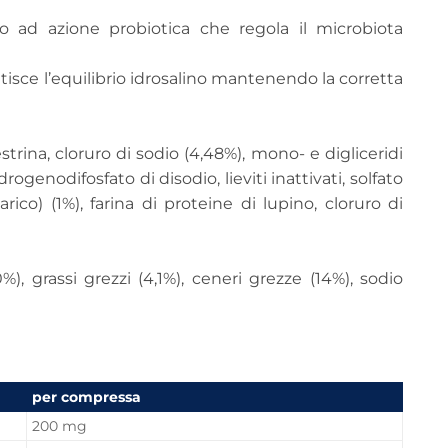
no ad azione probiotica che regola il microbiota
ntisce l’equilibrio idrosalino mantenendo la corretta
trina, cloruro di sodio (4,48%), mono- e digliceridi
drogenodifosfato di disodio, lieviti inattivati, solfato
rico) (1%), farina di proteine di lupino, cloruro di
, grassi grezzi (4,1%), ceneri grezze (14%), sodio
per compressa
200 mg