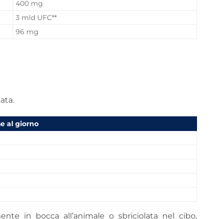
400 mg
3 mld UFC**
96 mg
ata.
e al giorno
te in bocca all’animale o sbriciolata nel cibo,