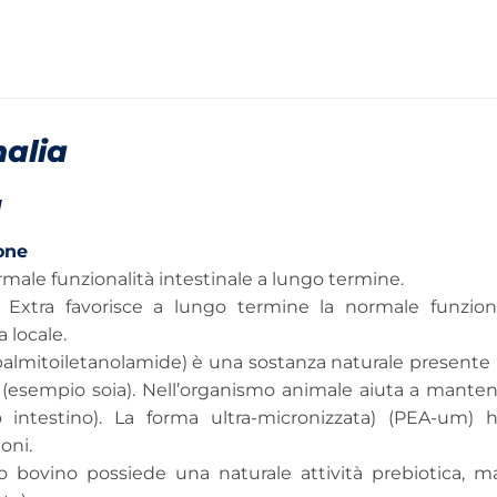
alia
a
one
rmale funzionalità intestinale a lungo termine.
 Extra favorisce a lungo termine la normale funzionali
a locale.
almitoiletanolamide) è una sostanza naturale presente i
(esempio soia). Nell’organismo animale aiuta a mantenere
 intestino). La forma ultra-micronizzata) (PEA-um) 
oni.
ro bovino possiede una naturale attività prebiotica, ma