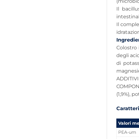
(microbio
Il bacil
intestinal
Il comple
idratazio
Ingredie
Colostro 
degli acid
di potass
magnesio 
ADDITIVI 
COMPONENT
(1,9%), p
Caratteri
Valori m
PEA-um