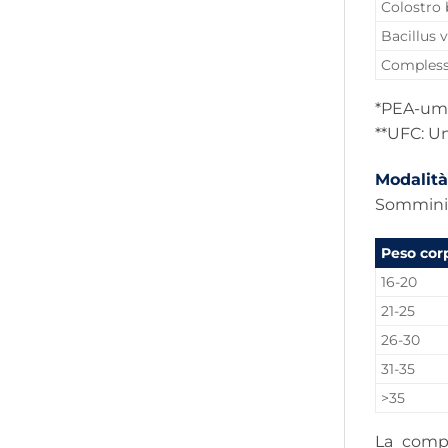
Colostro 
Bacillus 
Complesso
*PEA-um:
**UFC: U
Modalità
Somminist
Peso cor
16-20
21-25
26-30
31-35
>35
La compr