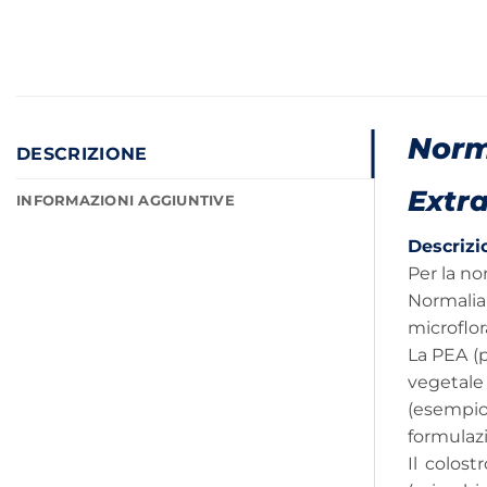
Norm
DESCRIZIONE
Extr
INFORMAZIONI AGGIUNTIVE
Descrizi
Per la no
Normalia
microflor
La PEA (p
vegetale 
(esempio
formulazi
Il colost