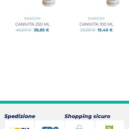
+
+
MANGIMI
MANGIMI
CANIVITA 250 ML
CANIVITA 100 ML
Il
Il
Il
Il
46,60
€
38,85
€
23,00
€
19,46
€
prezzo
prezzo
prezzo
prezzo
originale
attuale
originale
attuale
era:
è:
era:
è:
46,60 €.
38,85 €.
23,00 €.
19,46 €.
Spedizione
Shopping sicuro