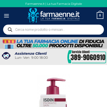
Salta
Farmaenne.it | La tua Farmacia Digitale
ai
contenuti
0
Ricerca
prodotti
Assistenza Clienti
Lun- Ven 9:00 18:00