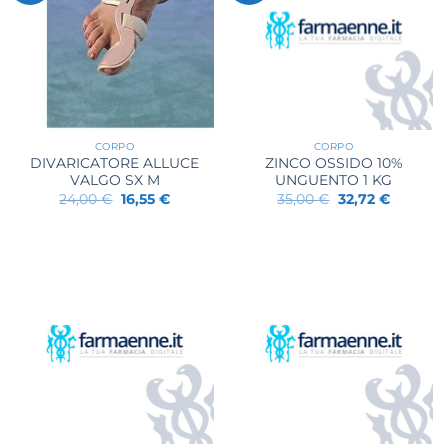
CORPO
CORPO
DIVARICATORE ALLUCE
ZINCO OSSIDO 10%
VALGO SX M
UNGUENTO 1 KG
Il
Il
Il
Il
24,00
€
16,55
€
35,00
€
32,72
€
prezzo
prezzo
prezzo
prezzo
originale
attuale
originale
attuale
era:
è:
era:
è:
24,00 €.
16,55 €.
35,00 €.
32,72 €.