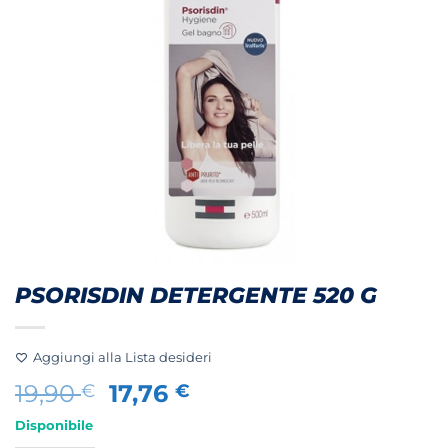
PSORISDIN DETERGENTE 520 G
Aggiungi alla Lista desideri
Il
Il
19,90
17,76
€
€
prezzo
prezzo
Disponibile
originale
attuale