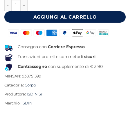
PSORISDIN DETERGENTE 520 G quantità
era:
è:
19,90 €.
17,76 €.
AGGIUNGI AL CARRELLO
Consegna con
Corriere Espresso
Transazioni protette con metodi
sicuri
Contrassegno
con supplemento di € 3,90
MINSAN:
938751599
Categoria:
Corpo
Produttore:
ISDIN Srl
Marchio:
ISDIN