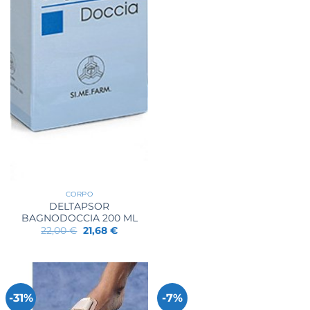
CORPO
DELTAPSOR
BAGNODOCCIA 200 ML
Il
Il
22,00
€
21,68
€
prezzo
prezzo
originale
attuale
era:
è:
22,00 €.
21,68 €.
-31%
-7%