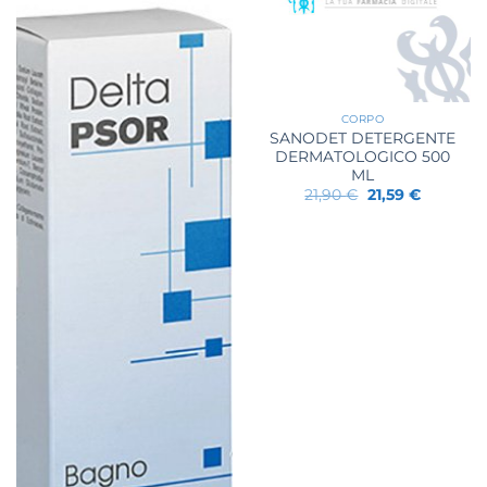
CORPO
SANODET DETERGENTE
DERMATOLOGICO 500
ML
Il
Il
21,90
€
21,59
€
prezzo
prezzo
originale
attuale
era:
è:
21,90 €.
21,59 €.