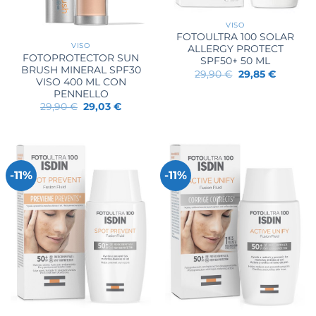
VISO
FOTOULTRA 100 SOLAR
VISO
ALLERGY PROTECT
FOTOPROTECTOR SUN
SPF50+ 50 ML
BRUSH MINERAL SPF30
Il
Il
29,90
€
29,85
€
VISO 400 ML CON
prezzo
prezzo
originale
attuale
PENNELLO
era:
è:
Il
Il
29,90
€
29,03
€
29,90 €.
29,85 €.
prezzo
prezzo
originale
attuale
era:
è:
29,90 €.
29,03 €.
-11%
-11%