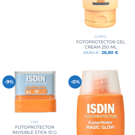
CORPO
FOTOPROTECTOR GEL
CREAM 250 ML
Il
Il
28,90
€
28,80
€
prezzo
prezzo
originale
attuale
era:
è:
28,90 €.
28,80 €.
-9%
-0%
VISO
FOTOPROTECTOR
INVISIBLE STICK 10 G