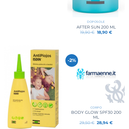
DOPOSOLE
AFTER SUN 200 ML
Il
Il
19,90
€
18,90
€
prezzo
prezzo
originale
attuale
era:
è:
19,90 €.
18,90 €.
-2%
CORPO
BODY GLOW SPF30 200
ML
Il
Il
29,50
€
28,94
€
prezzo
prezzo