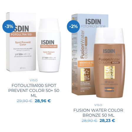
-3%
-2%
VISO
FOTOULTRA100 SPOT
PREVENT COLOR 50+ 50
ML
Il
Il
29,90
€
28,96
€
prezzo
prezzo
VISO
originale
attuale
FUSION WATER COLOR
era:
è:
BRONZE 50 ML
29,90 €.
28,96 €.
Il
Il
28,90
€
28,23
€
prezzo
prezzo
originale
attuale
era:
è: