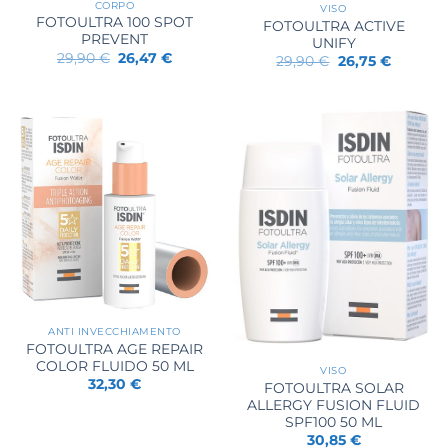
CORPO
VISO
FOTOULTRA 100 SPOT
FOTOULTRA ACTIVE
PREVENT
UNIFY
Il
Il
29,90
€
26,47
€
Il
Il
29,90
€
26,75
€
prezzo
prezzo
prezzo
prezzo
originale
attuale
originale
attuale
era:
è:
era:
è:
29,90 €.
26,47 €.
29,90 €.
26,75 €.
ANTI INVECCHIAMENTO
FOTOULTRA AGE REPAIR
COLOR FLUIDO 50 ML
VISO
32,30
€
FOTOULTRA SOLAR
ALLERGY FUSION FLUID
SPF100 50 ML
30,85
€