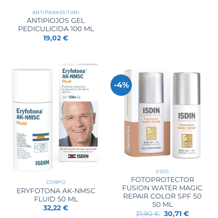
originale
attuale
era:
è:
ANTIPARASSITARI
29,50 €.
28,94 €.
ANTIPIOJOS GEL
PEDICULICIDA 100 ML
19,02
€
-4%
VISO
FOTOPROTECTOR
CORPO
FUSION WATER MAGIC
ERYFOTONA AK-NMSC
REPAIR COLOR SPF 50
FLUID 50 ML
50 ML
32,22
€
Il
Il
31,90
€
30,71
€