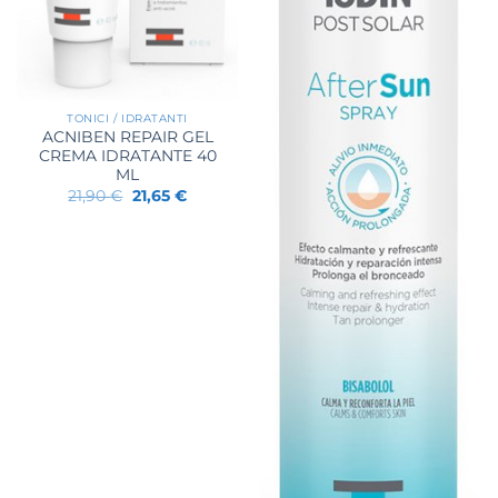
TONICI / IDRATANTI
ACNIBEN REPAIR GEL
CREMA IDRATANTE 40
ML
Il
Il
21,90
€
21,65
€
prezzo
prezzo
originale
attuale
era:
è:
21,90 €.
21,65 €.