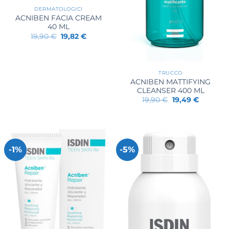
DERMATOLOGICI
ACNIBEN FACIA CREAM
40 ML
Il
Il
19,90
€
19,82
€
prezzo
prezzo
originale
attuale
era:
è:
19,90 €.
19,82 €.
TRUCCO
ACNIBEN MATTIFYING
CLEANSER 400 ML
Il
Il
19,90
€
19,49
€
prezzo
prezzo
originale
attuale
era:
è:
19,90 €.
19,49 €.
-1%
-5%