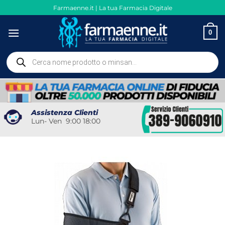
Salta
Farmaenne.it | La tua Farmacia Digitale
ai
contenuti
0
Ricerca
prodotti
Assistenza Clienti
Lun- Ven 9:00 18:00