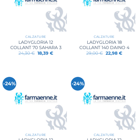
CALZATURE
CALZATURE
LADYGLORIA 12
LADYGLORIA 18
COLLANT 70 SAHARA 3
COLLANT 140 DAINO 4
Il
Il
Il
Il
24,30
€
18,39
€
29,00
€
22,98
€
prezzo
prezzo
prezzo
prezzo
originale
attuale
originale
attuale
era:
è:
era:
è:
24,30 €.
18,39 €.
29,00 €.
22,98 €.
-24%
-24%
CALZATURE
CALZATURE