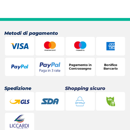
originale
attuale
era:
è:
40,40 €.
28,15 €.
Metodi di pagamento
Spedizione
Shopping sicuro