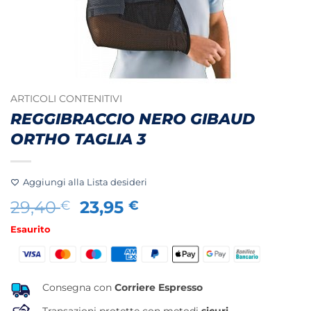
ARTICOLI CONTENITIVI
REGGIBRACCIO NERO GIBAUD
ORTHO TAGLIA 3
Aggiungi alla Lista desideri
Il
Il
29,40
23,95
€
€
prezzo
prezzo
Esaurito
originale
attuale
era:
è:
29,40 €.
23,95 €.
Consegna con
Corriere Espresso