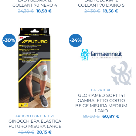
LADYGLORIA 12
LADYGLORIA 12
COLLANT 70 NERO 4
COLLANT 70 DAINO 5
Il
Il
Il
Il
24,30
€
18,58
€
24,30
€
18,56
€
prezzo
prezzo
prezzo
prezzo
originale
attuale
originale
attuale
era:
è:
era:
è:
24,30 €.
18,58 €.
24,30 €.
18,56 €.
-30%
-24%
CALZATURE
GLORIAMED SOFT 141
GAMBALETTO CORTO
BEIGE MISURA MEDIUM
1 PAIO
Il
Il
80,00
€
60,87
€
ARTICOLI CONTENITIVI
prezzo
prezzo
GINOCCHIERA ELASTICA
originale
attuale
FUTURO MISURA LARGE
era:
è:
Il
Il
80,00 €.
60,87 €.
40,40
€
28,15
€
prezzo
prezzo