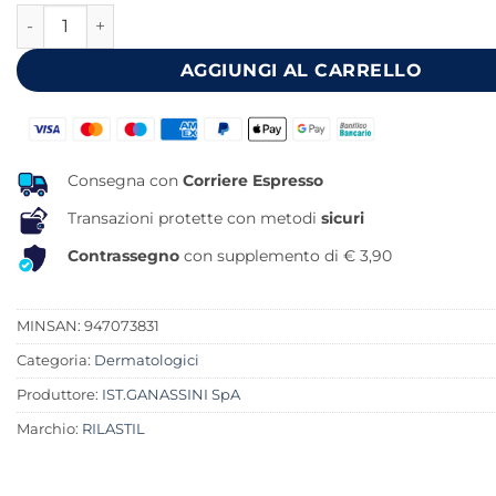
RILASTIL ACNESTIL PB GEL SERUM quantità
era:
è:
23,90 €.
18,12 €.
AGGIUNGI AL CARRELLO
Consegna con
Corriere Espresso
Transazioni protette con metodi
sicuri
Contrassegno
con supplemento di € 3,90
MINSAN:
947073831
Categoria:
Dermatologici
Produttore:
IST.GANASSINI SpA
Marchio:
RILASTIL