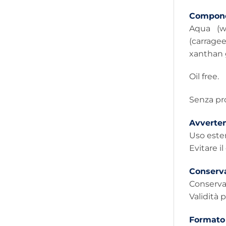
Compone
Aqua (wa
(carrage
xanthan 
Oil free.
Senza pro
Avverte
Uso este
Evitare il
Conserv
Conservar
Validità 
Formato