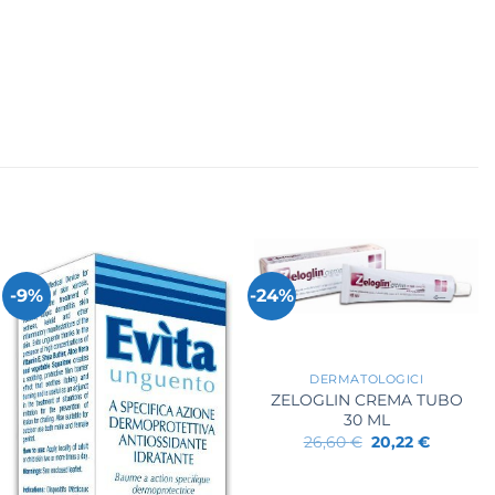
-9%
-24%
+
DERMATOLOGICI
ZELOGLIN CREMA TUBO
30 ML
Il
Il
26,60
€
20,22
€
prezzo
prezzo
originale
attuale
era:
è: