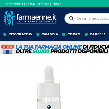
Salta
Farmaenne.it | La tua Farmacia Digitale
ai
contenuti
Ricerca
prodotti
INTEGRATORI
INFANZIA
CORPO
CAPELLI