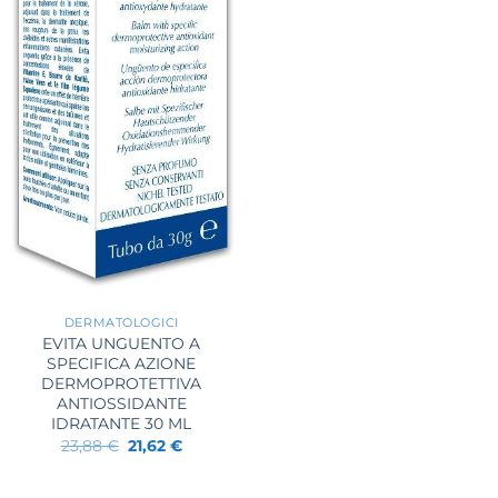
26,60 €.
20,22 €.
+
DERMATOLOGICI
EVITA UNGUENTO A
SPECIFICA AZIONE
DERMOPROTETTIVA
ANTIOSSIDANTE
IDRATANTE 30 ML
Il
Il
23,88
€
21,62
€
prezzo
prezzo
originale
attuale
era:
è: