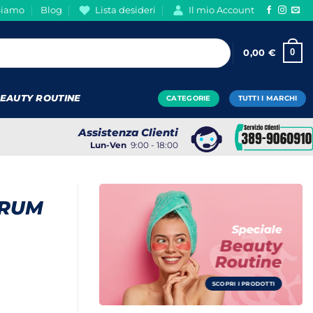
Siamo
Blog
Lista desideri
Il mio Account
0
0,00
€
EAUTY ROUTINE
CATEGORIE
TUTTI I MARCHI
Assistenza Clienti
Lun-Ven
9:00 - 18:00
ERUM
Speciale
Beauty
Routine
SCOPRI I PRODOTTI