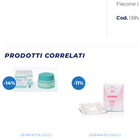
Flacone 
Cod.
I38
PRODOTTI CORRELATI
-14%
-11%
+
+
DERMATOLOGICI
DERMATOLOGICI