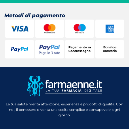
Metodi di pagamento
La tua salute merita attenzione, esperienza e prodotti di qualità. Con
noi, il benessere diventa una scelta semplice e consapevole, ogni
giorno.