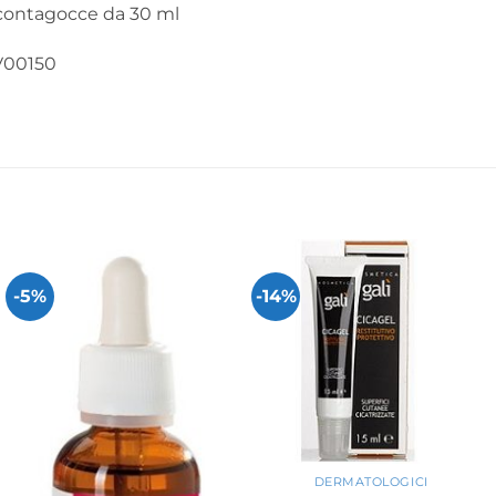
contagocce da 30 ml
V00150
-5%
-14%
+
DERMATOLOGICI