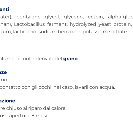
nti
ter), pentylene glycol, glycerin, ectoin, alpha-gl
enan), Lactobacillus ferment, hydrolyzed yeast protein,
gum, lactic acid, sodium benzoate, potassium sorbate.
fumo, alcool e derivati del
grano
.
nze
rno.
 contatto con gli occhi; nel caso, lavarli con acqua.
azione
e chiuso al riparo dal calore.
post-apertura: 8 mesi.