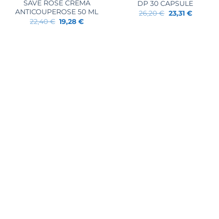
SAVE ROSE CREMA
DP 30 CAPSULE
ANTICOUPEROSE 50 ML
Il
Il
26,20
€
23,31
€
prezzo
prezzo
Il
Il
22,40
€
19,28
€
originale
attuale
prezzo
prezzo
era:
è:
originale
attuale
26,20 €.
23,31 €.
era:
è:
22,40 €.
19,28 €.