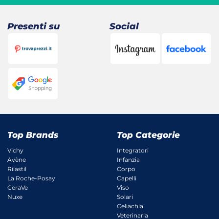
23,88 €.
21,62 €.
Presenti su
Social
Top Brands
Top Categorie
Vichy
Integratori
Avène
Infanzia
Rilastil
Corpo
La Roche-Posay
Capelli
CeraVe
Viso
Nuxe
Solari
Celiachia
Veterinaria