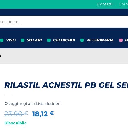
Contatti
Chi 
VISO
SOLARI
CELIACHIA
VETERINARIA
B
RILASTIL ACNESTIL PB GEL S
Aggiungi alla Lista desideri
Il
Il
23,90
18,12
€
€
prezzo
prezzo
Disponibile
originale
attuale