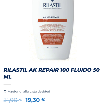
RILASTIL AK REPAIR 100 FLUIDO 50
ML
Aggiungi alla Lista desideri
Il
Il
31,90
19,30
€
€
prezzo
prezzo