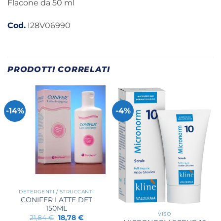
Flacone da 50 ml
Cod.
I28V06990
PRODOTTI CORRELATI
-14%
-4%
DETERGENTI / STRUCCANTI
CONIFER LATTE DET
150ML
VISO
Il
Il
21,84
€
18,78
€