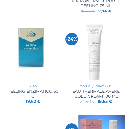
MICRONORM SCRUB 10
prezzo
prezzo
originale
attuale
PEELING 75 ML
era:
è:
Il
Il
18,50
€
17,74
€
21,84 €.
18,78 €.
prezzo
prezzo
originale
attuale
era:
è:
18,50 €.
17,74 €.
-24%
VISO
TONICI / IDRATANTI
PEELING ENZIMATICO 50
EAU THERMALE AVENE
G
COLD CREAM 100 ML
Il
Il
19,62
€
24,90
€
18,83
€
prezzo
prezzo
originale
attuale
era:
è:
24,90 €.
18,83 €.