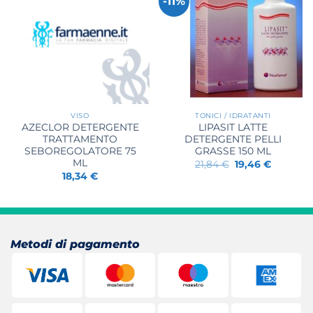
-11%
VISO
TONICI / IDRATANTI
AZECLOR DETERGENTE
LIPASIT LATTE
TRATTAMENTO
DETERGENTE PELLI
SEBOREGOLATORE 75
GRASSE 150 ML
ML
Il
Il
21,84
€
19,46
€
prezzo
prezzo
18,34
€
originale
attuale
era:
è:
21,84 €.
19,46 €.
Metodi di pagamento