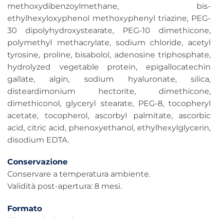
methoxydibenzoylmethane, bis-
ethylhexyloxyphenol methoxyphenyl triazine, PEG-
30 dipolyhydroxystearate, PEG-10 dimethicone,
polymethyl methacrylate, sodium chloride, acetyl
tyrosine, proline, bisabolol, adenosine triphosphate,
hydrolyzed vegetable protein, epigallocatechin
gallate, algin, sodium hyaluronate, silica,
disteardimonium hectorite, dimethicone,
dimethiconol, glyceryl stearate, PEG-8, tocopheryl
acetate, tocopherol, ascorbyl palmitate, ascorbic
acid, citric acid, phenoxyethanol, ethylhexylglycerin,
disodium EDTA.
Conservazione
Conservare a temperatura ambiente.
Validità post-apertura: 8 mesi.
Formato