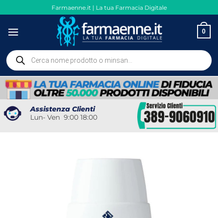
Salta
Farmaenne.it | La tua Farmacia Digitale
ai
contenuti
0
Ricerca
prodotti
Assistenza Clienti
Lun- Ven 9:00 18:00