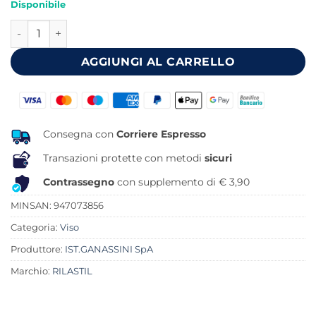
Disponibile
originale
attuale
RILASTIL AK REPAIR 100 FLUIDO 50 ML quantità
era:
è:
31,90 €.
19,30 €.
AGGIUNGI AL CARRELLO
Consegna con
Corriere Espresso
Transazioni protette con metodi
sicuri
Contrassegno
con supplemento di € 3,90
MINSAN:
947073856
Categoria:
Viso
Produttore:
IST.GANASSINI SpA
Marchio:
RILASTIL