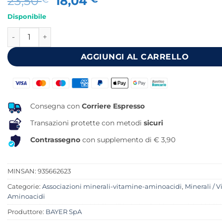
Il
Il
23,50
18,04
prezzo
prezzo
Disponibile
originale
attuale
SUPRADYN RICARICA 50+ 30 COMPRESSE quantità
era:
è:
23,50 €.
18,04 €.
AGGIUNGI AL CARRELLO
Consegna con
Corriere Espresso
Transazioni protette con metodi
sicuri
Contrassegno
con supplemento di € 3,90
MINSAN:
935662623
Categorie:
Associazioni minerali-vitamine-aminoacidi
,
Minerali / V
Aminoacidi
Produttore:
BAYER SpA