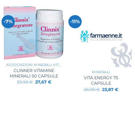
-7%
-11%
+
+
ASSOCIAZIONI MINERALI-VITAMINE
CLINNER VITAMINE
MINERALI
MINERALI 50 CAPSULE
VITA ENERGY 75
Il
Il
29,90
€
27,67
€
CAPSULE
prezzo
prezzo
Il
Il
26,90
€
23,87
€
originale
attuale
prezzo
prezzo
era:
è:
.
originale
attuale
29,90 €.
27,67 €.
era:
è:
26,90 €.
23,87 €.