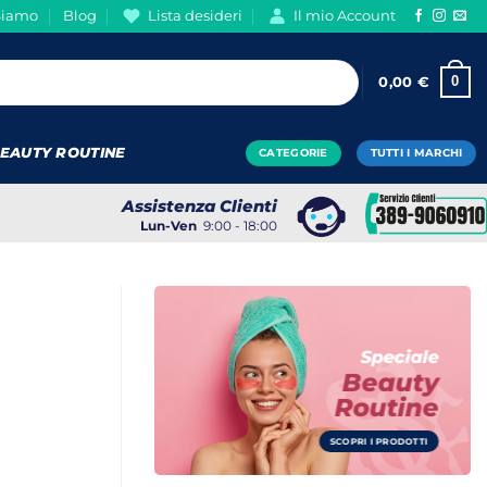
Siamo
Blog
Lista desideri
Il mio Account
0
0,00
€
EAUTY ROUTINE
CATEGORIE
TUTTI I MARCHI
Assistenza Clienti
Lun-Ven
9:00 - 18:00
Speciale
Beauty
Routine
SCOPRI I PRODOTTI