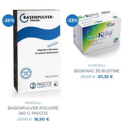
-25%
-23%
+
MINERALI
BIOKMAG 30 BUSTINE
Il
Il
26,50
€
20,35
€
prezzo
prezzo
originale
attuale
era:
è:
26,50 €.
20,35 €
+
MINERALI
BASENPULVER POLVERE
260 G PASCOE
Il
Il
22,50
€
16,90
€
prezzo
prezzo
originale
attuale