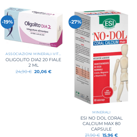
-19%
-27%
+
ASSOCIAZIONI MINERALI-VITAMINE
OLIGOLITO DIA2 20 FIALE
2 ML
Il
Il
24,90
€
20,06
€
prezzo
prezzo
originale
attuale
era:
è:
24,90 €.
20,06 €.
+
MINERALI
ESI NO DOL CORAL
CALCIUM MAX 80
CAPSULE
Il
Il
21,90
€
15,96
€