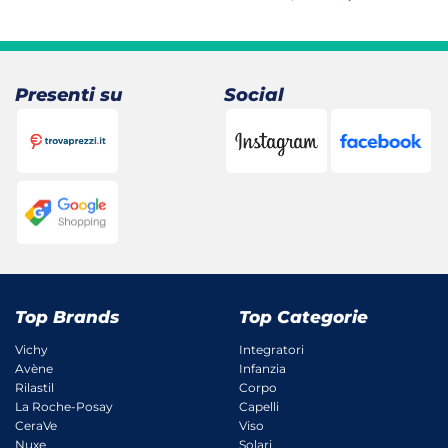
prezzo
prezzo
originale
attuale
era:
è:
21,90 €.
15,96 €.
Presenti su
Social
Top Brands
Top Categorie
Vichy
Integratori
Avène
Infanzia
Rilastil
Corpo
La Roche-Posay
Capelli
CeraVe
Viso
Nuxe
Solari