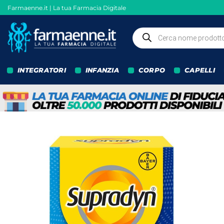
Salta
Farmaenne.it | La tua Farmacia Digitale
ai
contenuti
Ricerca
prodotti
INTEGRATORI
INFANZIA
CORPO
CAPELLI