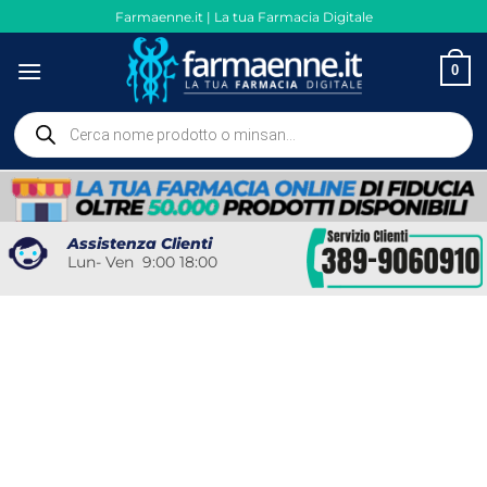
Salta
Farmaenne.it | La tua Farmacia Digitale
ai
contenuti
0
Ricerca
prodotti
Assistenza Clienti
Lun- Ven 9:00 18:00