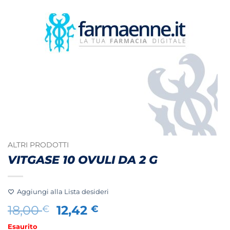
ALTRI PRODOTTI
VITGASE 10 OVULI DA 2 G
Aggiungi alla Lista desideri
Il
Il
18,00
12,42
€
€
prezzo
prezzo
Esaurito