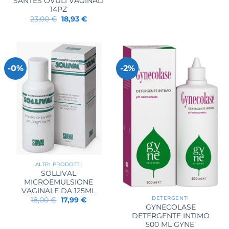
SANTES OVULI VAGINALI
14PZ
Il
Il
23,00
€
18,93
€
prezzo
prezzo
originale
attuale
era:
è:
23,00 €.
18,93 €.
-0%
-2%
ALTRI PRODOTTI
SOLLIVAL
MICROEMULSIONE
VAGINALE DA 125ML
DETERGENTI
Il
Il
18,00
€
17,99
€
prezzo
prezzo
GYNECOLASE
originale
attuale
DETERGENTE INTIMO
era:
è:
500 ML GYNE’
18,00 €.
17,99 €.