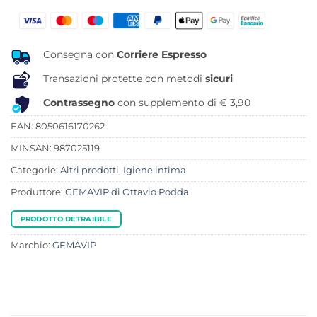
originale
attuale
era:
è:
18,00 €.
12,42 €.
Consegna con
Corriere Espresso
Transazioni protette con metodi
sicuri
Contrassegno
con supplemento di € 3,90
EAN: 8050616170262
MINSAN:
987025119
Categorie:
Altri prodotti
,
Igiene intima
Produttore:
GEMAVIP di Ottavio Podda
PRODOTTO DETRAIBILE
Marchio:
GEMAVIP