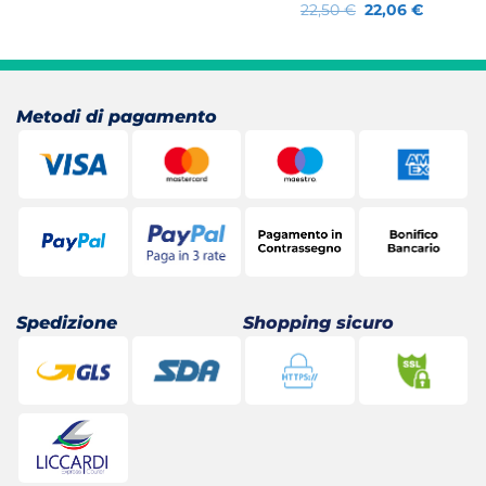
Il
Il
22,50
€
22,06
€
prezzo
prezzo
originale
attuale
era:
è:
22,50 €.
22,06 €.
Metodi di pagamento
Spedizione
Shopping sicuro