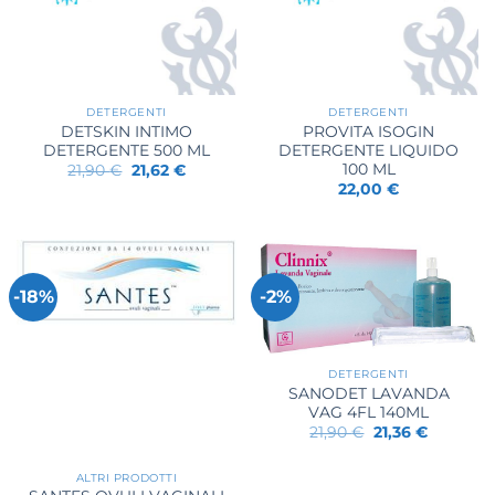
DETERGENTI
DETERGENTI
DETSKIN INTIMO
PROVITA ISOGIN
DETERGENTE 500 ML
DETERGENTE LIQUIDO
100 ML
Il
Il
21,90
€
21,62
€
prezzo
prezzo
22,00
€
originale
attuale
era:
è:
21,90 €.
21,62 €.
-18%
-2%
DETERGENTI
SANODET LAVANDA
VAG 4FL 140ML
Il
Il
21,90
€
21,36
€
prezzo
prezzo
originale
attuale
era:
è:
ALTRI PRODOTTI
21,90 €.
21,36 €.