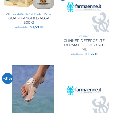
ANTICELLULITE / SMAGLIATURE / RASSODANTI
GUAM FANGHI D’ALGA
500 G
Il
Il
47,50
€
39,59
€
prezzo
prezzo
originale
attuale
era:
è:
CORPO
47,50 €.
39,59 €.
CLINNER DETERGENTE
DERMATOLOGICO 500
ML
Il
Il
21,90
€
21,56
€
prezzo
prezzo
originale
attuale
era:
è:
21,90 €.
21,56 €.
-31%