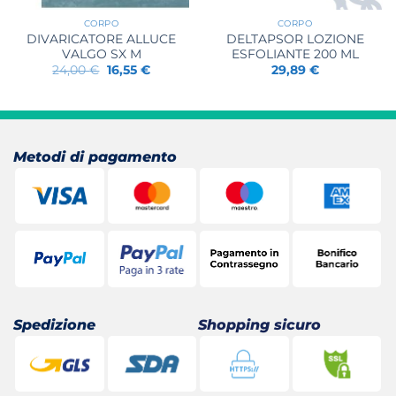
CORPO
CORPO
DIVARICATORE ALLUCE
DELTAPSOR LOZIONE
VALGO SX M
ESFOLIANTE 200 ML
Il
Il
24,00
€
16,55
€
29,89
€
prezzo
prezzo
originale
attuale
era:
è:
24,00 €.
16,55 €.
Metodi di pagamento
Spedizione
Shopping sicuro