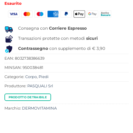
prezzo
prezzo
Esaurito
originale
attuale
era:
è:
16,90 €.
13,41 €.
Consegna con
Corriere Espresso
Transazioni protette con metodi
sicuri
Contrassegno
con supplemento di € 3,90
EAN: 8032738386639
MINSAN:
950038481
Categorie:
Corpo
,
Piedi
Produttore:
PASQUALI Srl
PRODOTTO DETRAIBILE
Marchio:
DERMOVITAMINA