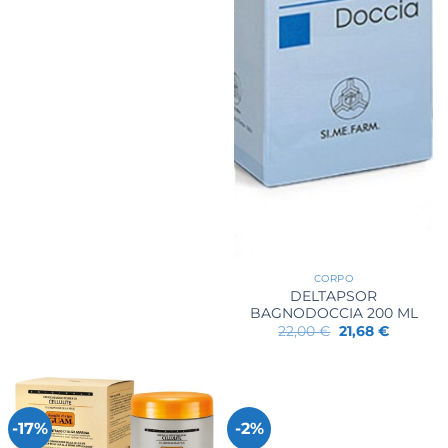
CORPO
DELTAPSOR
BAGNODOCCIA 200 ML
Il
Il
22,00
€
21,68
€
prezzo
prezzo
originale
attuale
era:
è:
22,00 €.
21,68 €.
-17%
-2%