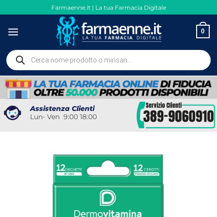
Salta
Farmaenne.it | La tua Farmacia Digitale
ai
contenuti
0
Ricerca
prodotti
Assistenza Clienti
Lun- Ven 9:00 18:00