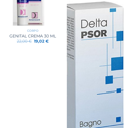
CORPO
GENITAL CREMA 30 ML
Il
Il
22,00
€
19,02
€
prezzo
prezzo
originale
attuale
era:
è:
22,00 €.
19,02 €.