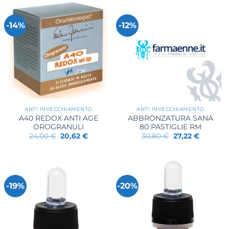
39,90 €.
38,33 €.
-14%
-12%
ANTI INVECCHIAMENTO
ANTI INVECCHIAMENTO
A40 REDOX ANTI AGE
ABBRONZATURA SANA
OROGRANULI
80 PASTIGLIE RM
Il
Il
Il
Il
24,00
€
20,62
€
30,80
€
27,22
€
prezzo
prezzo
prezzo
prezzo
originale
attuale
originale
attuale
era:
è:
era:
è:
24,00 €.
20,62 €.
30,80 €.
27,22 €.
-19%
-20%