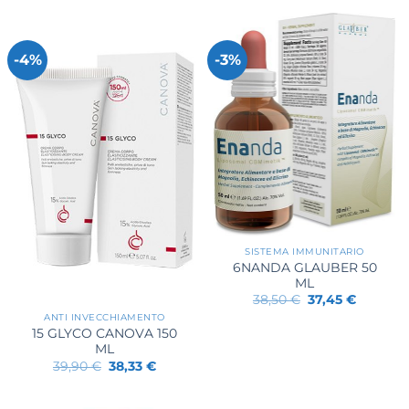
-4%
-3%
SISTEMA IMMUNITARIO
6NANDA GLAUBER 50
ML
Il
Il
38,50
€
37,45
€
prezzo
prezzo
ANTI INVECCHIAMENTO
originale
attuale
15 GLYCO CANOVA 150
era:
è:
38,50 €.
37,45 €.
ML
Il
Il
39,90
€
38,33
€
prezzo
prezzo
originale
attuale
era:
è: