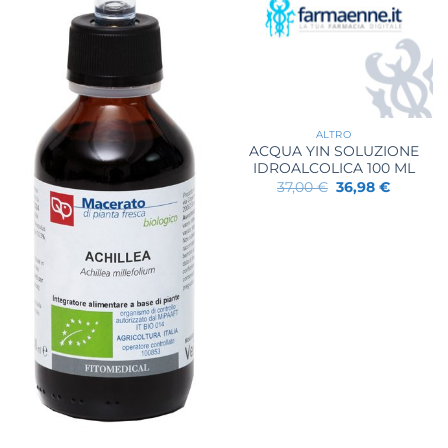
ALTRO
ACQUA YIN SOLUZIONE
IDROALCOLICA 100 ML
Il
Il
37,00
€
36,98
€
prezzo
prezzo
originale
attuale
era:
è:
37,00 €.
36,98 €.