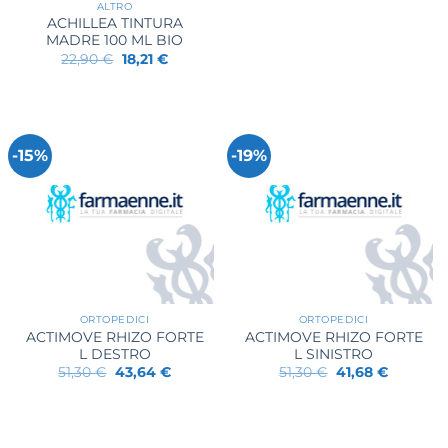
ALTRO
ACHILLEA TINTURA
MADRE 100 ML BIO
Il
Il
22,90
€
18,21
€
prezzo
prezzo
originale
attuale
era:
è:
22,90 €.
18,21 €.
-15%
-19%
ORTOPEDICI
ORTOPEDICI
ACTIMOVE RHIZO FORTE
ACTIMOVE RHIZO FORTE
L DESTRO
L SINISTRO
Il
Il
Il
Il
51,30
€
43,64
€
51,30
€
41,68
€
prezzo
prezzo
prezzo
prezzo
originale
attuale
originale
attuale
era:
è:
era:
è:
51,30 €.
43,64 €.
51,30 €.
41,68 €.