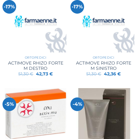
-17%
-17%
ORTOPEDICI
ORTOPEDICI
ACTIMOVE RHIZO FORTE
ACTIMOVE RHIZO FORTE
M DESTRO
M SINISTRO
Il
Il
Il
Il
51,30
€
42,73
€
51,30
€
42,36
€
prezzo
prezzo
prezzo
prezzo
originale
attuale
originale
attuale
era:
è:
era:
è:
51,30 €.
42,73 €.
51,30 €.
42,36 €.
-5%
-4%