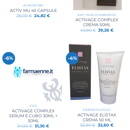
ALIMENTARI
ACTIV MU 45 CAPSULE
ANTI INVECCHIAMENTO
Il
Il
26,00
€
24,82
€
prezzo
prezzo
ACTIVAGE COMPLEX
originale
attuale
CREMA 50ML
era:
è:
Il
Il
40,90
€
39,26
€
26,00 €.
24,82 €.
prezzo
prezzo
originale
attuale
era:
è:
40,90 €.
39,26 €.
-6%
-4%
VISO
DERMATOLOGICI
ACTIVAGE COMPLEX
ACTIVAGE ELISTAX
SERUM E CUBO 30ML +
CREMA 50 ML
50ML
Il
Il
33,90
€
32,60
€
Il
Il
54,50
€
51,36
€
prezzo
prezzo
prezzo
prezzo