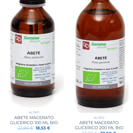
ALTRO
ABETE MACERATO
ALTRO
GLICERICO 100 ML BIO
ABETE MACERATO
Il
Il
GLICERICO 200 ML BIO
22,90
€
18,53
€
prezzo
prezzo
Il
Il