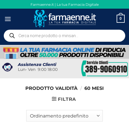
Salta
Farmaenne.it | La tua Farmacia Digitale
ai
contenuti
0
Ricerca
prodotti
Assistenza Clienti
Lun- Ven 9:00 18:00
PRODOTTO VALIDITÀ
/
60 MESI
FILTRA