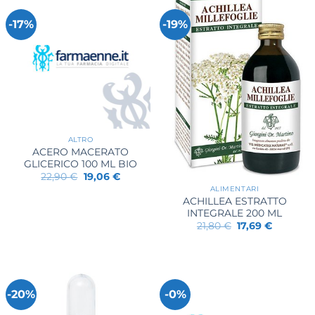
-17%
-19%
ALTRO
ACERO MACERATO
GLICERICO 100 ML BIO
Il
Il
22,90
€
19,06
€
prezzo
prezzo
ALIMENTARI
originale
attuale
ACHILLEA ESTRATTO
era:
è:
22,90 €.
19,06 €.
INTEGRALE 200 ML
Il
Il
21,80
€
17,69
€
prezzo
prezzo
originale
attuale
era:
è:
21,80 €.
17,69 €.
-20%
-0%