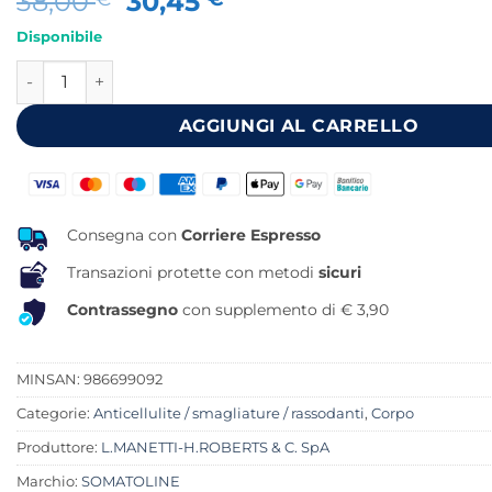
Il
Il
38,00
30,45
prezzo
prezzo
Disponibile
originale
attuale
SOMATOLINE INTEGRATORE SNELDREN 14 GIORNI quantit
era:
è:
38,00 €.
30,45 €.
AGGIUNGI AL CARRELLO
Consegna con
Corriere Espresso
Transazioni protette con metodi
sicuri
Contrassegno
con supplemento di € 3,90
MINSAN:
986699092
Categorie:
Anticellulite / smagliature / rassodanti
,
Corpo
Produttore:
L.MANETTI-H.ROBERTS & C. SpA
Marchio:
SOMATOLINE