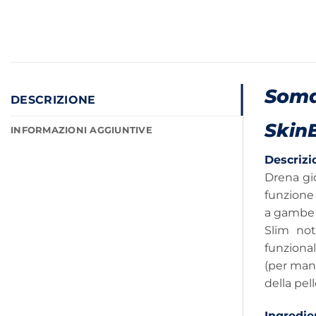
Soma
DESCRIZIONE
Skin
INFORMAZIONI AGGIUNTIVE
Descrizi
Drena gio
funzione 
a gambe 
Slim not
funzional
(per man
della pell
Ingredie