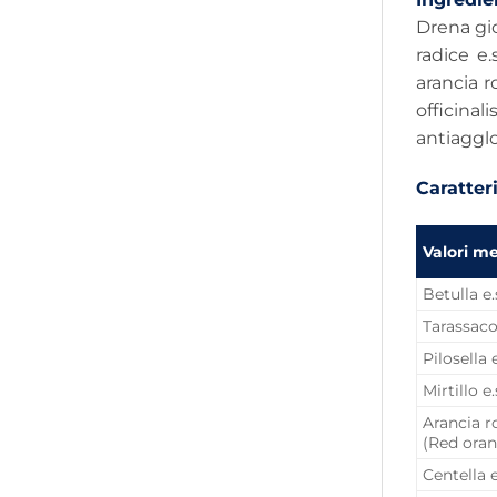
Drena gio
radice e.
arancia ro
officinal
antiagglo
Caratteri
Valori m
Betulla e.
Tarassaco 
Pilosella e
Mirtillo e.
Arancia ro
(Red ora
Centella e