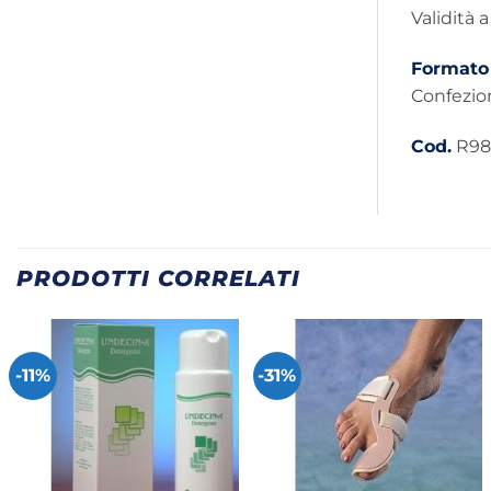
Validità 
Formato
Confezio
Cod.
R98
PRODOTTI CORRELATI
-11%
-31%