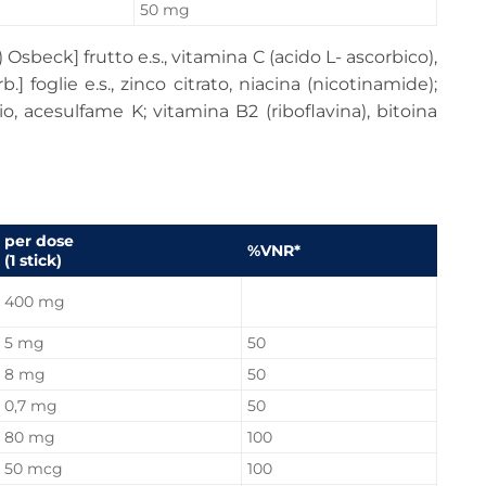
50 mg
) Osbeck] frutto e.s., vitamina C (acido L- ascorbico),
b.] foglie e.s., zinco citrato, niacina (nicotinamide);
io, acesulfame K; vitamina B2 (riboflavina), bitoina
per dose
%VNR*
(1 stick)
400 mg
5 mg
50
8 mg
50
0,7 mg
50
80 mg
100
50 mcg
100