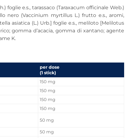
) foglie e.s., tarassaco (Taraxacum officinale Web.)
tillo nero (Vaccinium myrtillus L.) frutto e.s., aromi,
lla asiatica (L.) Urb.] foglie e.s., meliloto [Melilotus
ido citrico; gomma d’acacia, gomma di xantano; agente
fame K.
per dose
(1 stick)
150 mg
150 mg
150 mg
150 mg
50 mg
50 mg