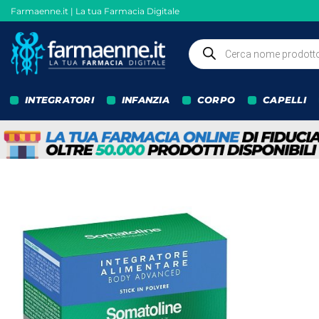
Salta
Farmaenne.it | La tua Farmacia Digitale
ai
contenuti
Ricerca
prodotti
INTEGRATORI
INFANZIA
CORPO
CAPELLI