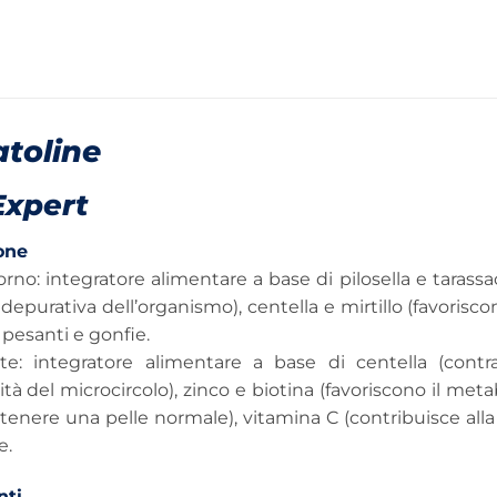
toline
Expert
one
rno: integratore alimentare a base di pilosella e tarassac
depurativa dell’organismo), centella e mirtillo (favoriscon
pesanti e gonfie.
te: integratore alimentare a base di centella (contras
ità del microcircolo), zinco e biotina (favoriscono il me
tenere una pelle normale), vitamina C (contribuisce all
e.
nti