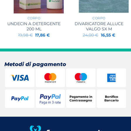
+
+
CORPO
CORPO
UNDECIN A DETERGENTE
DIVARICATORE ALLUCE
200 ML
VALGO SX M
Il
Il
Il
Il
19,98
€
17,86
€
24,00
€
16,55
€
prezzo
prezzo
prezzo
prezzo
originale
attuale
originale
attuale
era:
è:
era:
è:
19,98 €.
17,86 €.
24,00 €.
16,55 €.
Metodi di pagamento