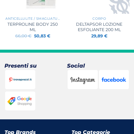
+
+
ANTICELLULITE / SMAGLIATURE / RASSODANTI
CORPO
TERPROLINE BODY 250
DELTAPSOR LOZIONE
ML
ESFOLIANTE 200 ML
Il
Il
66,00
€
50,83
€
29,89
€
prezzo
prezzo
originale
attuale
era:
è:
66,00 €.
50,83 €.
Presenti su
Social
Top Brands
Top Categorie