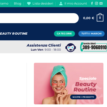
Siamo
Blog
Lista desideri
Il mio Account
0
0,00
€
EAUTY ROUTINE
CATEGORIE
TUTTI I MARCHI
Assistenza Clienti
Lun-Ven
9:00 - 18:00
Speciale
Beauty
Routine
SCOPRI I PRODOTTI