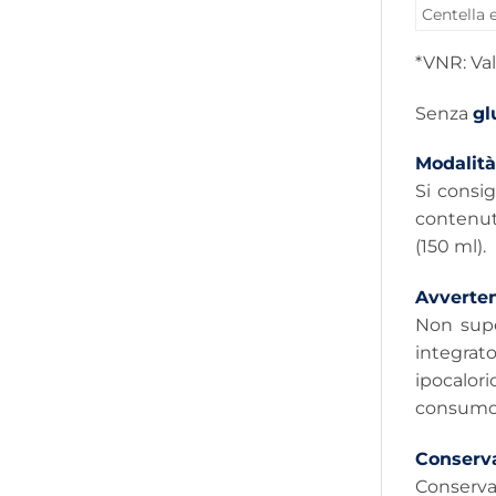
Centella e
*VNR: Val
Senza
gl
Modalità
Si consig
contenuto
(150 ml).
Avverte
Non super
integrato
ipocalori
consumo e
Conserv
Conserva