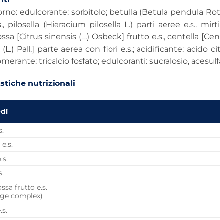
rno: edulcorante: sorbitolo; betulla (Betula pendula Roth.
s., pilosella (Hieracium pilosella L.) parti aeree e.s., mir
ssa [Citrus sinensis (L.) Osbeck] frutto e.s., centella [Cente
is (L.) Pall.] parte aerea con fiori e.s.; acidificante: ac
merante: tricalcio fosfato; edulcoranti: sucralosio, acesul
stiche nutrizionali
edi
s.
e.s.
.s.
s.
ssa frutto e.s.
nge complex)
.s.