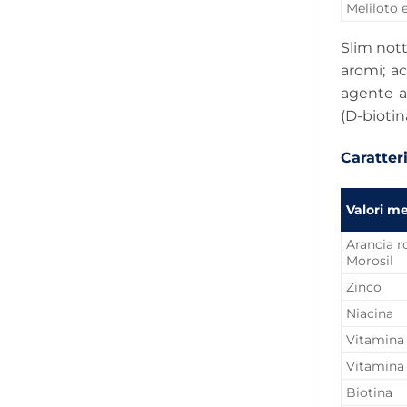
Meliloto e
Slim nott
aromi; aci
agente an
(D-biotina
Caratteri
Valori m
Arancia ro
Morosil
Zinco
Niacina
Vitamina
Vitamina
Biotina