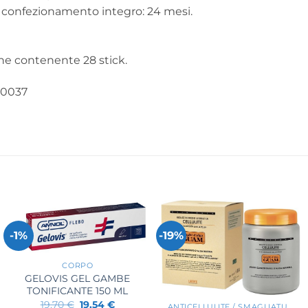
a confezionamento integro: 24 mesi.
ne contenente 28 stick.
0037
-1%
-19%
+
CORPO
GELOVIS GEL GAMBE
+
TONIFICANTE 150 ML
Il
Il
19,70
€
19,54
€
ANTICELLULITE / SMAGLIATURE / RASSODANTI