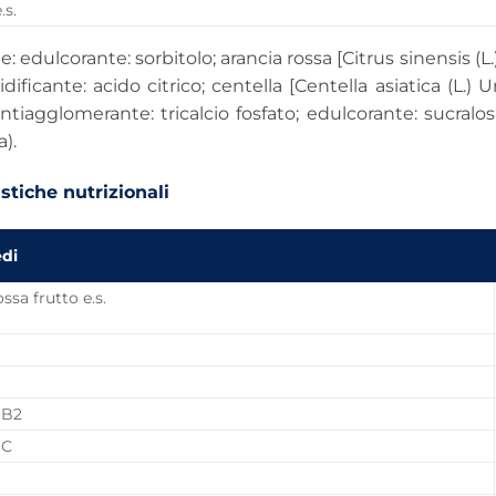
.s.
e: edulcorante: sorbitolo; arancia rossa [Citrus sinensis (L.
dificante: acido citrico; centella [Centella asiatica (L.) Ur
tiagglomerante: tricalcio fosfato; edulcorante: sucralos
).
stiche nutrizionali
edi
ssa frutto e.s.
 B2
 C