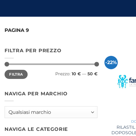
PAGINA 9
FILTRA PER PREZZO
-22%
Prezzo
Prezzo
Prezzo:
10 €
—
50 €
FILTRA
Min
Max
NAVIGA PER MARCHIO
+
D
RILASTI
NAVIGA LE CATEGORIE
DOPOSOLE