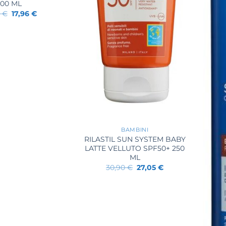
200 ML
Il
Il
0
€
17,96
€
prezzo
prezzo
originale
attuale
era:
è:
22,90 €.
17,96 €.
+
BAMBINI
RILASTIL SUN SYSTEM BABY
LATTE VELLUTO SPF50+ 250
ML
Il
Il
30,90
€
27,05
€
prezzo
prezzo
originale
attuale
era:
è:
30,90 €.
27,05 €.