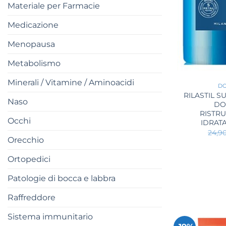
Materiale per Farmacie
Medicazione
Menopausa
Metabolismo
+
Minerali / Vitamine / Aminoacidi
D
RILASTIL S
Naso
DO
RISTR
Occhi
IDRAT
24,9
Orecchio
Ortopedici
Patologie di bocca e labbra
Raffreddore
Sistema immunitario