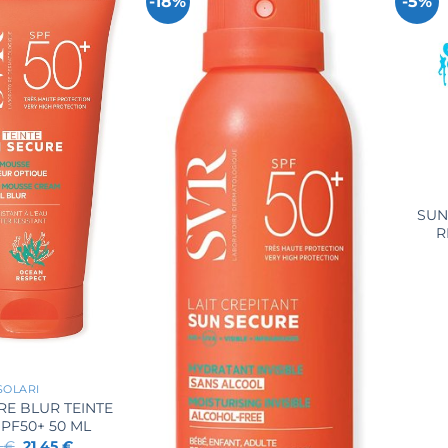
-18%
-5%
+
SUN
R
SOLARI
RE BLUR TEINTE
SPF50+ 50 ML
Il
Il
0
€
21,45
€