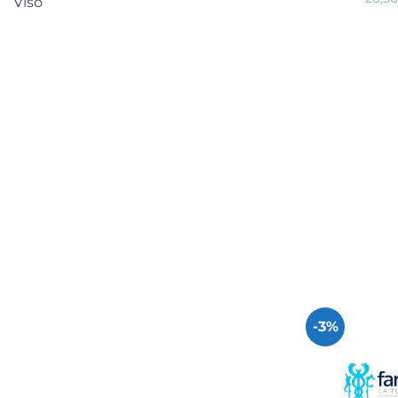
Viso
-3%