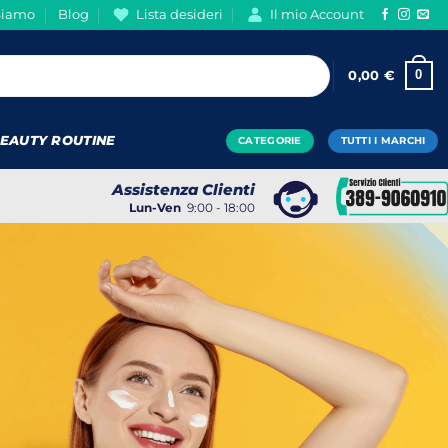
Siamo
Blog
Lista desideri
Il mio Account
0
0,00
€
EAUTY ROUTINE
CATEGORIE
TUTTI I MARCHI
Assistenza Clienti
Lun-Ven
9:00 - 18:00