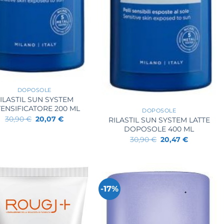
DOPOSOLE
+
ILASTIL SUN SYSTEM
TENSIFICATORE 200 ML
DOPOSOLE
Il
Il
30,90
€
20,07
€
RILASTIL SUN SYSTEM LATTE
prezzo
prezzo
DOPOSOLE 400 ML
originale
attuale
Il
Il
era:
è:
30,90
€
20,47
€
prezzo
prezzo
30,90 €.
20,07 €.
originale
attuale
era:
è:
30,90 €.
20,47 €.
-17%