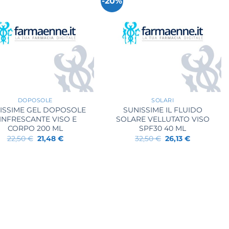
-20%
+
DOPOSOLE
SOLARI
ISSIME GEL DOPOSOLE
SUNISSIME IL FLUIDO
INFRESCANTE VISO E
SOLARE VELLUTATO VISO
CORPO 200 ML
SPF30 40 ML
Il
Il
Il
Il
22,50
€
21,48
€
32,50
€
26,13
€
prezzo
prezzo
prezzo
prezzo
originale
attuale
originale
attuale
era:
è:
era:
è:
22,50 €.
21,48 €.
32,50 €.
26,13 €.