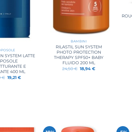
ROU
+
BAMBINI
RILASTIL SUN SYSTEM
OPOSOLE
PHOTO PROTECTION
UN SYSTEM LATTE
THERAPY SPF50+ BABY
POSOLE
FLUIDO 200 ML
UTTURANTE E
Il
Il
24,50
€
18,94
€
ANTE 400 ML
prezzo
prezzo
originale
attuale
Il
Il
0
€
19,21
€
era:
è:
prezzo
prezzo
24,50 €.
18,94 €.
originale
attuale
era:
è:
24,90 €.
19,21 €.