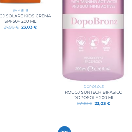
BAMBINI
GJ SOLARE KIDS CREMA
SPF50+ 200 ML
Il
Il
27,90
€
23,03
€
prezzo
prezzo
originale
attuale
era:
è:
27,90 €.
23,03 €.
+
DOPOSOLE
ROUGJ SUNTECH BIFASICO
DOPOSOLE 200 ML
Il
Il
27,90
€
23,03
€
prezzo
prezzo
originale
attuale
era:
è:
27,90 €.
23,03 €.