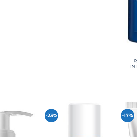
+
R
IN
-23%
-17%