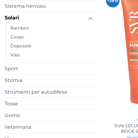
-19%
Sistema nervoso
Solari
Bambini
Corpo
Doposole
Viso
Sport
Stomia
Strumenti per autodifesa
Tosse
+
Uomo
SUN SECU
Veterinaria
BEIGE 
26,5