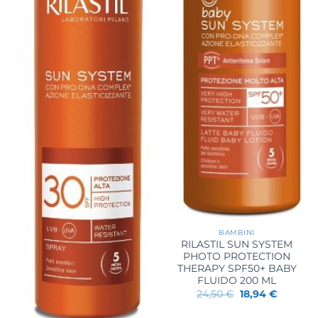
BAMBINI
RILASTIL SUN SYSTEM
PHOTO PROTECTION
THERAPY SPF50+ BABY
FLUIDO 200 ML
Il
Il
24,50
€
18,94
€
prezzo
prezzo
originale
attuale