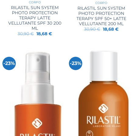
CORPO
CORPO
RILASTIL SUN SYSTEM
RILASTIL SUN SYSTEM
PHOTO PROTECTION
PHOTO PROTECTION
TERAPY LATTE
TERAPY SPF 50+ LATTE
VELLUTANTE SPF 30 200
VELLUTANTE 200 ML
ML
Il
Il
30,90
€
18,68
€
prezzo
prezzo
Il
Il
30,90
€
18,68
€
originale
attuale
prezzo
prezzo
era:
è:
originale
attuale
30,90 €.
18,68 €.
era:
è:
30,90 €.
18,68 €.
-23%
-23%