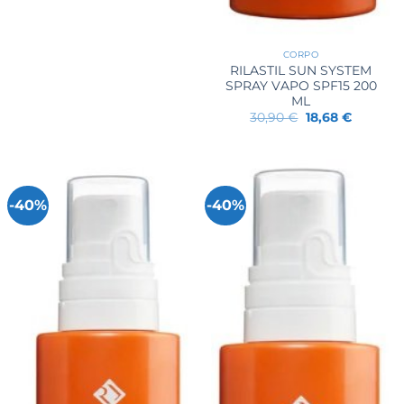
CORPO
RILASTIL SUN SYSTEM
SPRAY VAPO SPF15 200
ML
Il
Il
30,90
€
18,68
€
prezzo
prezzo
originale
attuale
era:
è:
30,90 €.
18,68 €.
-40%
-40%