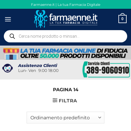
Salta
Farmaenne.it | La tua Farmacia Digitale
ai
contenuti
0
Ricerca
prodotti
Assistenza Clienti
Lun- Ven 9:00 18:00
PAGINA 14
FILTRA