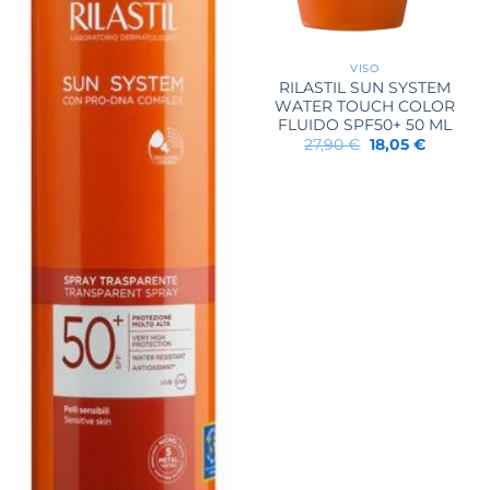
VISO
RILASTIL SUN SYSTEM
WATER TOUCH COLOR
FLUIDO SPF50+ 50 ML
Il
Il
27,90
€
18,05
€
prezzo
prezzo
originale
attuale
era:
è:
27,90 €.
18,05 €.