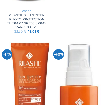
era:
è:
24,50 €.
18,94 €.
CORPO
RILASTIL SUN SYSTEM
PHOTO PROTECTION
THERAPY SPF30 SPRAY
VAPO 200 ML
Il
Il
23,50
€
18,01
€
prezzo
prezzo
originale
attuale
era:
è:
23,50 €.
18,01 €.
-11%
-40%