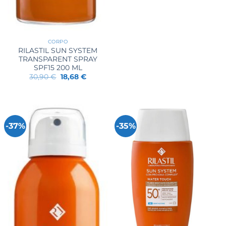
CORPO
RILASTIL SUN SYSTEM
TRANSPARENT SPRAY
SPF15 200 ML
Il
Il
30,90
€
18,68
€
prezzo
prezzo
originale
attuale
era:
è:
30,90 €.
18,68 €.
-37%
-35%