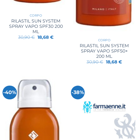
CORPO
RILASTIL SUN SYSTEM
SPRAY VAPO SPF30 200
ML
Il
Il
30,90
€
18,68
€
CORPO
prezzo
prezzo
originale
attuale
RILASTIL SUN SYSTEM
era:
è:
SPRAY VAPO SPF50+
30,90 €.
18,68 €.
200 ML
Il
Il
30,90
€
18,68
€
prezzo
prezzo
originale
attuale
era:
è:
30,90 €.
18,68 €.
-40%
-38%