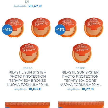
ML
Il
Il
30,90
€
20,47
€
prezzo
prezzo
originale
attuale
era:
è:
30,90 €.
20,47 €.
-41%
-41%
CORPO
CORPO
RILASTIL SUN SYSTEM
RILASTIL SUN SYSTEM
PHOTO PROTECTION
PHOTO PROTECTION
TERAPY 50+ BRONZE
TERAPY 50+ DORE’
NUOVA FORMULA 10 ML
NUOVA FORMULA 10 ML
Il
Il
Il
Il
30,90
€
18,08
€
30,90
€
18,27
€
prezzo
prezzo
prezzo
prezzo
originale
attuale
originale
attuale
era:
è:
era:
è:
30,90 €.
18,08 €.
30,90 €.
18,27 €.