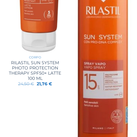
CORPO
RILASTIL SUN SYSTEM
PHOTO PROTECTION
THERAPY SPF50+ LATTE
100 ML
Il
Il
24,50
€
21,76
€
prezzo
prezzo
originale
attuale
era:
è:
24,50 €.
21,76 €.