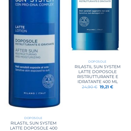
DOPOSOLE
RILASTIL SUN SYSTEM
LATTE DOPOSOLE
RISTRUTTURANTE E
IDRATANTE 400 ML
Il
Il
24,90
€
19,21
€
prezzo
prezzo
originale
attuale
era:
è:
24,90 €.
19,21 €.
DOPOSOLE
RILASTIL SUN SYSTEM
LATTE DOPOSOLE 400