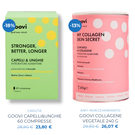
-18%
-13%
ANTI INVECCHIAMENTO
CADUTA
GOOVI COLLAGENE
GOOVI CAPELLI&UNGHIE
VEGETALE 240 G
60 COMPRESSE
Il
Il
29,90
€
26,07
€
Il
Il
28,90
€
23,80
€
prezzo
prezzo
prezzo
prezzo
originale
attuale
originale
attuale