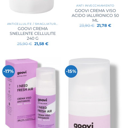
ANTI INVECCHIAMENTO
GOOVI CREMA VISO
ACIDO IALURONICO 50
ML
ANTICELLULITE / SMAGLIATURE / RASSODANTI
Il
Il
23,90
€
21,78
€
GOOVI CREMA
prezzo
prezzo
originale
attuale
SNELLENTE CELLULITE
era:
è:
240 G
23,90 €.
21,78 €.
Il
Il
25,90
€
21,58
€
prezzo
prezzo
originale
attuale
era:
è:
25,90 €.
21,58 €.
-17%
-15%