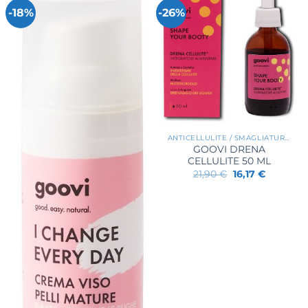
-18%
-26%
ANTICELLULITE / SMAGLIATURE / RASSODANTI
GOOVI DRENA
CELLULITE 50 ML
Il
Il
21,90
€
16,17
€
prezzo
prezzo
originale
attuale
era:
è:
21,90 €.
16,17 €.