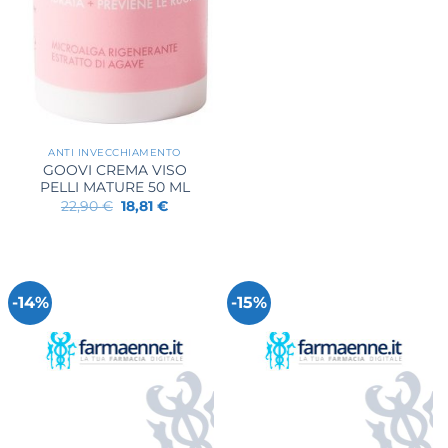
ANTI INVECCHIAMENTO
GOOVI CREMA VISO
PELLI MATURE 50 ML
Il
Il
22,90
€
18,81
€
prezzo
prezzo
originale
attuale
era:
è:
22,90 €.
18,81 €.
-14%
-15%