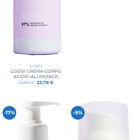
CORPO
GOOVI CREMA CORPO
ACIDO IALURONICO
Il
Il
23,90
€
23,78
€
prezzo
prezzo
originale
attuale
era:
è:
23,90 €.
23,78 €.
-17%
-9%