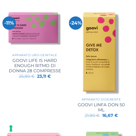
originale
attuale
32,90 €.
28,53 €.
era:
è:
21,90 €.
17,97 €.
-11%
-24%
APPARATO URO-GENITALE
GOOVI LIFE IS HARD
ENOUGH RITMO DI
DONNA 28 COMPRESSE
Il
Il
25,90
€
23,11
€
prezzo
prezzo
originale
attuale
era:
è:
25,90 €.
23,11 €.
APPARATO DIGERENTE
GOOVI LINFA DON 50
ML
Il
Il
21,90
€
16,67
€
prezzo
prezzo
originale
attuale
era:
è:
21,90 €.
16,67 €.