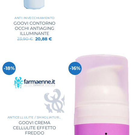
ANTI INVECCHIAMENTO
GOOVI CONTORNO
OCCHI ANTIAGING
ILLUMINANTE
Il
Il
23,90
€
20,88
€
prezzo
prezzo
originale
attuale
era:
è:
23,90 €.
20,88 €.
-18%
-16%
ANTICELLULITE / SMAGLIATURE / RASSODANTI
GOOVI CREMA
CELLULITE EFFETTO
FREDDO