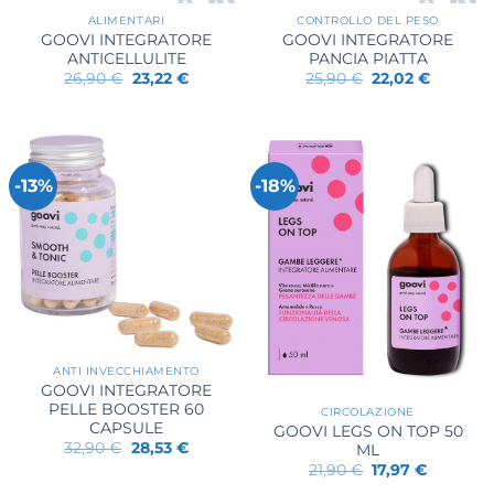
ALIMENTARI
CONTROLLO DEL PESO
GOOVI INTEGRATORE
GOOVI INTEGRATORE
ANTICELLULITE
PANCIA PIATTA
Il
Il
Il
Il
26,90
€
23,22
€
25,90
€
22,02
€
prezzo
prezzo
prezzo
prezzo
originale
attuale
originale
attuale
era:
è:
era:
è:
26,90 €.
23,22 €.
25,90 €.
22,02 €.
-13%
-18%
ANTI INVECCHIAMENTO
GOOVI INTEGRATORE
PELLE BOOSTER 60
CIRCOLAZIONE
CAPSULE
GOOVI LEGS ON TOP 50
Il
Il
32,90
€
28,53
€
ML
prezzo
prezzo
Il
Il
21,90
€
17,97
€
originale
attuale
prezzo
prezzo
era:
è: