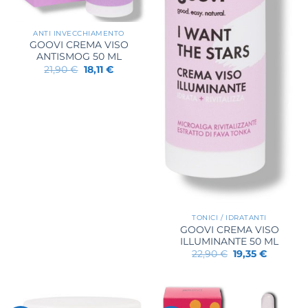
ANTI INVECCHIAMENTO
GOOVI CREMA VISO
ANTISMOG 50 ML
Il
Il
21,90
€
18,11
€
prezzo
prezzo
originale
attuale
era:
è:
21,90 €.
18,11 €.
TONICI / IDRATANTI
GOOVI CREMA VISO
ILLUMINANTE 50 ML
Il
Il
22,90
€
19,35
€
prezzo
prezzo
originale
attuale
era:
è:
22,90 €.
19,35 €.