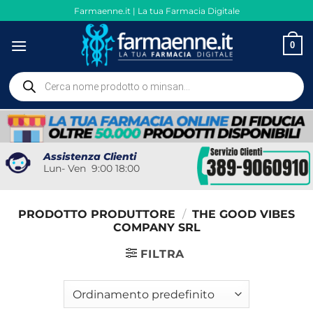
Salta
Farmaenne.it | La tua Farmacia Digitale
ai
contenuti
0
Ricerca
prodotti
Assistenza Clienti
Lun- Ven 9:00 18:00
PRODOTTO PRODUTTORE
/
THE GOOD VIBES
COMPANY SRL
FILTRA