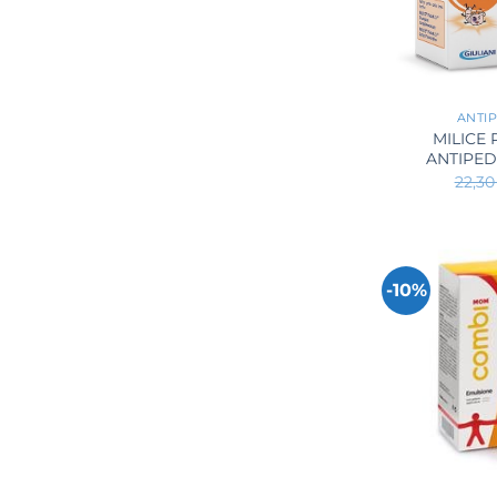
+
ANTIP
MILICE
ANTIPED
22,3
-10%
+