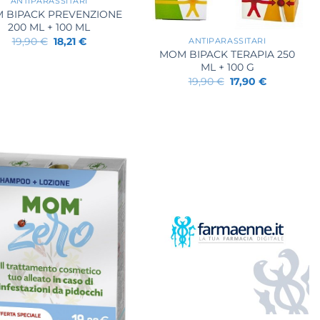
ANTIPARASSITARI
 BIPACK PREVENZIONE
+
200 ML + 100 ML
Il
Il
19,90
€
18,21
€
ANTIPARASSITARI
prezzo
prezzo
MOM BIPACK TERAPIA 250
originale
attuale
ML + 100 G
era:
è:
Il
Il
19,90 €.
18,21 €.
19,90
€
17,90
€
prezzo
prezzo
originale
attuale
era:
è:
19,90 €.
17,90 €.
+