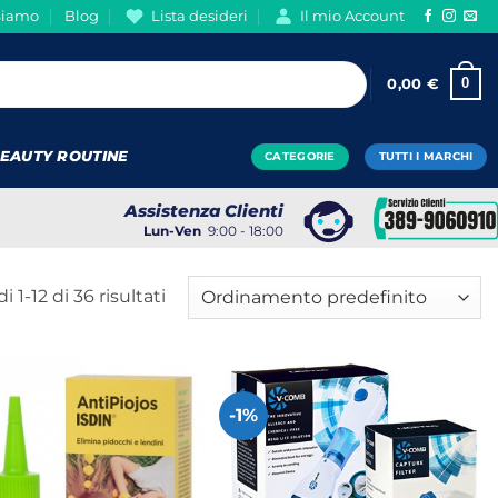
Siamo
Blog
Lista desideri
Il mio Account
0
0,00
€
EAUTY ROUTINE
CATEGORIE
TUTTI I MARCHI
Assistenza Clienti
Lun-Ven
9:00 - 18:00
i 1-12 di 36 risultati
-1%