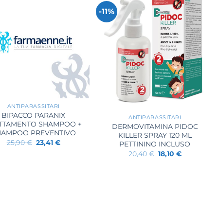
-11%
+
ANTIPARASSITARI
BIPACCO PARANIX
ANTIPARASSITARI
TTAMENTO SHAMPOO +
DERMOVITAMINA PIDOC
HAMPOO PREVENTIVO
KILLER SPRAY 120 ML
Il
Il
25,90
€
23,41
€
PETTININO INCLUSO
prezzo
prezzo
Il
Il
20,40
€
18,10
€
originale
attuale
prezzo
prezzo
era:
è:
originale
attuale
25,90 €.
23,41 €.
era:
è:
20,40 €.
18,10 €.