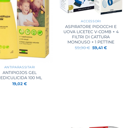
+
ACCESSORI
ASPIRATORE PIDOCCHI E
UOVA LICETEC V-COMB + 4
FILTRI DI CATTURA
MONOUSO + 1 PETTINE
Il
Il
59,90
€
59,41
€
prezzo
prezzo
originale
attuale
era:
è:
59,90 €.
59,41 €.
ANTIPARASSITARI
ANTIPIOJOS GEL
EDICULICIDA 100 ML
19,02
€