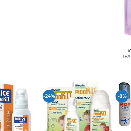
+
LI
TRA
-24%
-8%
+