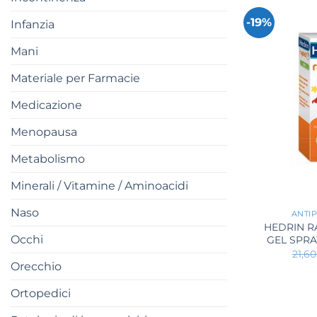
-19%
Infanzia
Mani
Materiale per Farmacie
Medicazione
Menopausa
Metabolismo
Minerali / Vitamine / Aminoacidi
+
Naso
ANTIP
HEDRIN R
Occhi
GEL SPRA
21,6
Orecchio
Ortopedici