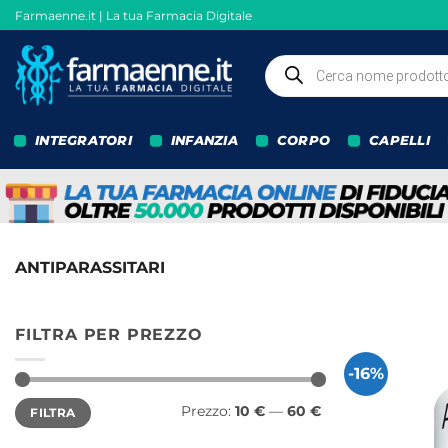
Salta
Farmaenne.it | La tua Farmacia Digitale
ai
contenuti
Ricerca
prodotti
INTEGRATORI
INFANZIA
CORPO
CAPELLI
ANTIPARASSITARI
FILTRA PER PREZZO
-16%
Prezzo
Prezzo
Prezzo:
10 €
—
60 €
FILTRA
Min
Max