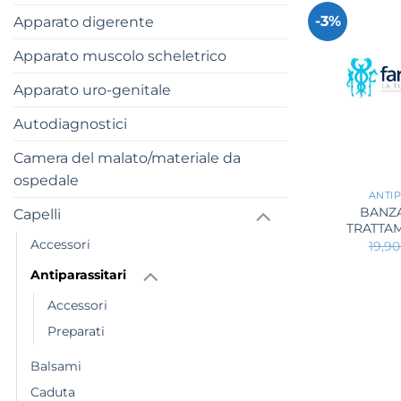
-3%
Apparato digerente
Apparato muscolo scheletrico
Apparato uro-genitale
Autodiagnostici
Camera del malato/materiale da
+
ospedale
ANTIP
BANZA
Capelli
TRATTA
Accessori
19,9
Antiparassitari
Accessori
Preparati
Balsami
Caduta