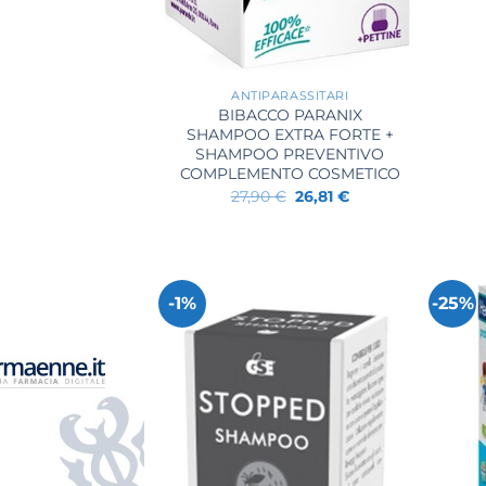
+
ANTIPARASSITARI
BIBACCO PARANIX
SHAMPOO EXTRA FORTE +
SHAMPOO PREVENTIVO
COMPLEMENTO COSMETICO
Il
Il
27,90
€
26,81
€
prezzo
prezzo
originale
attuale
era:
è:
27,90 €.
26,81 €.
-1%
-25%