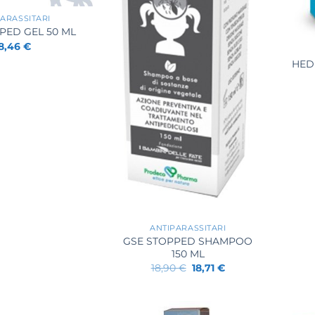
ARASSITARI
+
PED GEL 50 ML
8,46
€
HED
+
ANTIPARASSITARI
GSE STOPPED SHAMPOO
150 ML
Il
Il
18,90
€
18,71
€
prezzo
prezzo
originale
attuale
era:
è:
18,90 €.
18,71 €.