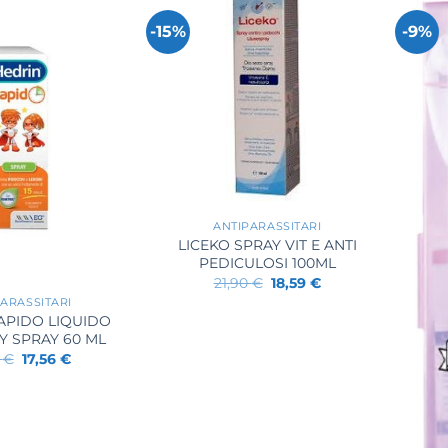
-15%
-9%
+
ANTIPARASSITARI
LICEKO SPRAY VIT E ANTI
PEDICULOSI 100ML
Il
Il
21,90
€
18,59
€
prezzo
prezzo
ARASSITARI
originale
attuale
APIDO LIQUIDO
era:
è:
21,90 €.
18,59 €.
Y SPRAY 60 ML
Il
Il
0
€
17,56
€
prezzo
prezzo
originale
attuale
era:
è:
21,60 €.
17,56 €.