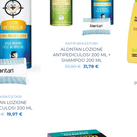
+
ANTIPARASSITARI
ALONTAN LOZIONE
ANTIPEDICULOSI 200 ML +
SHAMPOO 200 ML
+
Il
Il
33,00
€
31,78
€
prezzo
prezzo
originale
attuale
era:
è:
P
33,00 €.
31,78 €.
ARASSITARI
AN LOZIONE
CULOSI 200 ML
Il
Il
0
€
19,97
€
prezzo
prezzo
originale
attuale
era:
è:
23,80 €.
19,97 €.