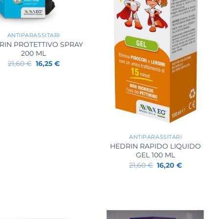
ANTIPARASSITARI
RIN PROTETTIVO SPRAY
200 ML
Il
Il
21,60
€
16,25
€
prezzo
prezzo
originale
attuale
era:
è:
21,60 €.
16,25 €.
+
ANTIPARASSITARI
HEDRIN RAPIDO LIQUIDO
GEL 100 ML
Il
Il
21,60
€
16,20
€
prezzo
prezzo
originale
attuale
era:
è:
21,60 €.
16,20 €.