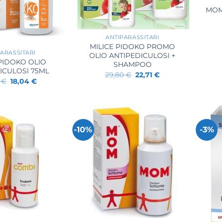
MOM
+
ANTIPARASSITARI
MILICE PIDOKO PROMO
ARASSITARI
OLIO ANTIPEDICULOSI +
 PIDOKO OLIO
SHAMPOO
ICULOSI 75ML
Il
Il
29,80
€
22,71
€
Il
Il
prezzo
prezzo
0
€
18,04
€
prezzo
prezzo
originale
attuale
originale
attuale
era:
è:
era:
è:
29,80 €.
22,71 €.
22,30 €.
18,04 €.
-10%
-3%
+