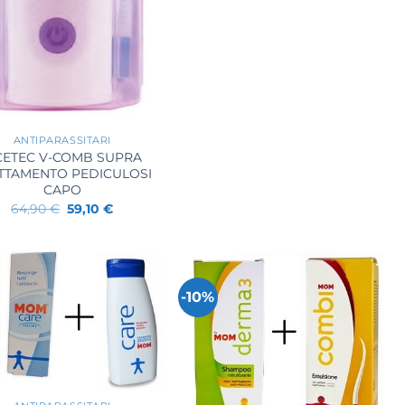
ANTIPARASSITARI
CETEC V-COMB SUPRA
TTAMENTO PEDICULOSI
CAPO
Il
Il
64,90
€
59,10
€
prezzo
prezzo
originale
attuale
era:
è:
64,90 €.
59,10 €.
-10%