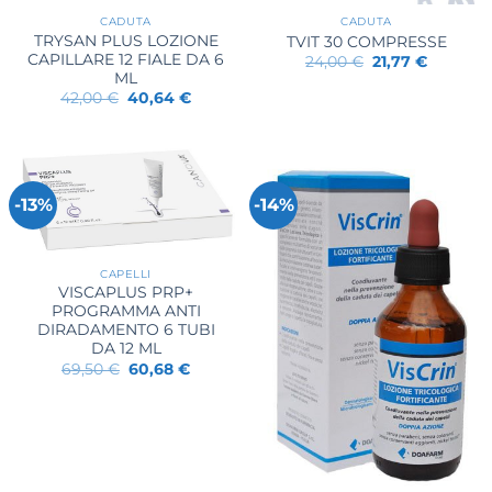
CADUTA
CADUTA
TRYSAN PLUS LOZIONE
TVIT 30 COMPRESSE
CAPILLARE 12 FIALE DA 6
Il
Il
24,00
€
21,77
€
prezzo
prezzo
ML
originale
attuale
Il
Il
42,00
€
40,64
€
era:
è:
prezzo
prezzo
24,00 €.
21,77 €.
originale
attuale
era:
è:
42,00 €.
40,64 €.
-13%
-14%
CAPELLI
VISCAPLUS PRP+
PROGRAMMA ANTI
DIRADAMENTO 6 TUBI
DA 12 ML
Il
Il
69,50
€
60,68
€
prezzo
prezzo
originale
attuale
era:
è:
69,50 €.
60,68 €.