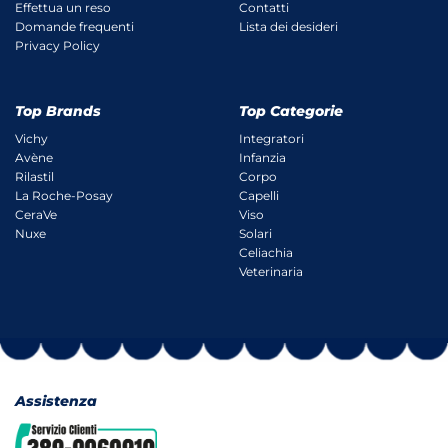
Effettua un reso
Contatti
Domande frequenti
Lista dei desideri
Privacy Policy
Top Brands
Top Categorie
Vichy
Integratori
Avène
Infanzia
Rilastil
Corpo
La Roche-Posay
Capelli
CeraVe
Viso
Nuxe
Solari
Celiachia
Veterinaria
Assistenza