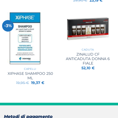
29,90
€
23,19
€
25,40 €.
19,25 €.
prezzo
prezzo
originale
attuale
era:
è:
29,90 €.
23,19 €.
-3%
CADUTA
ZINALUD CF
ANTICADUTA DONNA 6
FIALE
52,10
€
CAPELLI
XIPHASE SHAMPOO 250
ML
Il
Il
19,95
€
19,37
€
prezzo
prezzo
originale
attuale
era:
è:
19,95 €.
19,37 €.
Metodi di pagamento