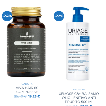
28,00 €.
24,91 €.
era:
è:
26,90 €.
23,87 €.
-24%
-22%
CADUTA
VIVA HAIR 60
BALSAMI
COMPRESSE
XEMOSE C8+ BALSAMO
Il
Il
25,40
€
19,25
€
OLIO LENITIVO ANTI
prezzo
prezzo
PRURITO 500 ML
originale
attuale
era:
è:
Il
Il