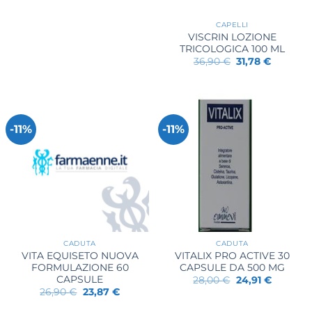
CAPELLI
VISCRIN LOZIONE
TRICOLOGICA 100 ML
Il
Il
36,90
€
31,78
€
prezzo
prezzo
originale
attuale
era:
è:
36,90 €.
31,78 €.
-11%
-11%
CADUTA
CADUTA
VITA EQUISETO NUOVA
VITALIX PRO ACTIVE 30
FORMULAZIONE 60
CAPSULE DA 500 MG
CAPSULE
Il
Il
28,00
€
24,91
€
prezzo
prezzo
Il
Il
26,90
€
23,87
€
originale
attuale
prezzo
prezzo
era:
è:
originale
attuale