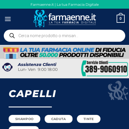
Salta
Farmaenne.it | La tua Farmacia Digitale
ai
contenuti
0
Ricerca
prodotti
Assistenza Clienti
Lun- Ven 9:00 18:00
CAPELLI
SHAMPOO
CADUTA
TINTE