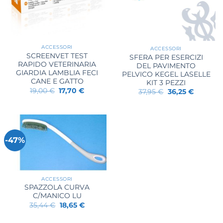
ACCESSORI
ACCESSORI
SCREENVET TEST
SFERA PER ESERCIZI
RAPIDO VETERINARIA
DEL PAVIMENTO
GIARDIA LAMBLIA FECI
PELVICO KEGEL LASELLE
CANE E GATTO
KIT 3 PEZZI
Il
Il
19,00
€
17,70
€
Il
Il
37,95
€
36,25
€
prezzo
prezzo
prezzo
prezzo
originale
attuale
originale
attuale
era:
è:
era:
è:
19,00 €.
17,70 €.
37,95 €.
36,25 €.
-47%
ACCESSORI
SPAZZOLA CURVA
C/MANICO LU
Il
Il
35,44
€
18,65
€
prezzo
prezzo
originale
attuale