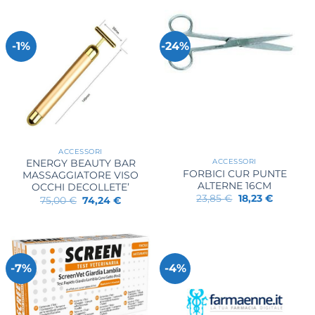
-1%
-24%
ACCESSORI
ACCESSORI
ENERGY BEAUTY BAR
FORBICI CUR PUNTE
MASSAGGIATORE VISO
ALTERNE 16CM
OCCHI DECOLLETE’
Il
Il
23,85
€
18,23
€
Il
Il
75,00
€
74,24
€
prezzo
prezzo
prezzo
prezzo
originale
attuale
originale
attuale
era:
è:
era:
è:
23,85 €.
18,23 €.
75,00 €.
74,24 €.
-7%
-4%