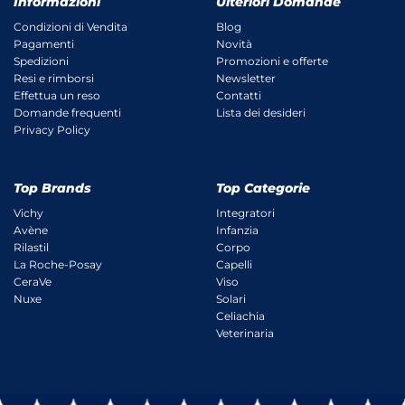
Informazioni
Ulteriori Domande
Condizioni di Vendita
Blog
Pagamenti
Novità
Spedizioni
Promozioni e offerte
Resi e rimborsi
Newsletter
Effettua un reso
Contatti
Domande frequenti
Lista dei desideri
Privacy Policy
Top Brands
Top Categorie
Vichy
Integratori
Avène
Infanzia
Rilastil
Corpo
La Roche-Posay
Capelli
CeraVe
Viso
Nuxe
Solari
Celiachia
Veterinaria