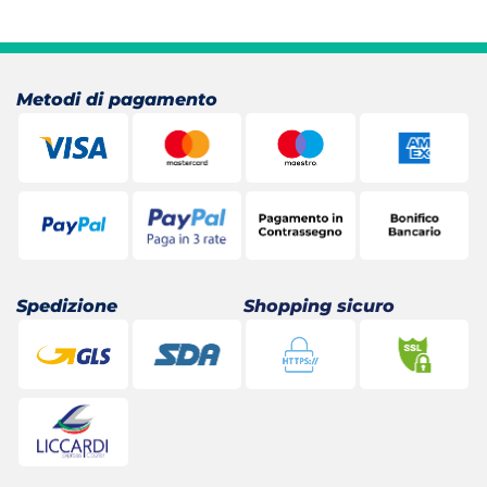
era:
è:
35,44 €.
18,65 €.
Metodi di pagamento
Spedizione
Shopping sicuro