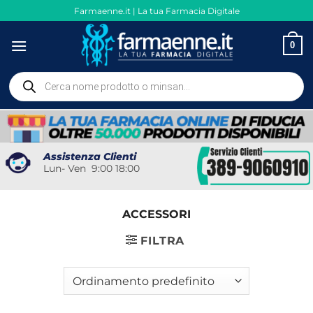
Salta
Farmaenne.it | La tua Farmacia Digitale
ai
contenuti
0
Ricerca
prodotti
Assistenza Clienti
Lun- Ven 9:00 18:00
ACCESSORI
FILTRA