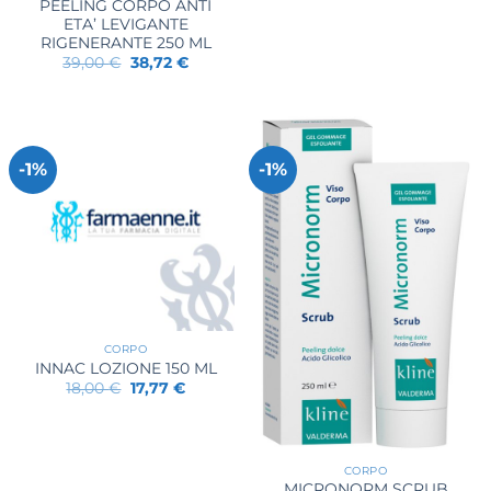
PEELING CORPO ANTI
ETA’ LEVIGANTE
RIGENERANTE 250 ML
Il
Il
39,00
€
38,72
€
prezzo
prezzo
originale
attuale
era:
è:
39,00 €.
38,72 €.
-1%
-1%
CORPO
INNAC LOZIONE 150 ML
Il
Il
18,00
€
17,77
€
prezzo
prezzo
originale
attuale
era:
è:
18,00 €.
17,77 €.
CORPO
MICRONORM SCRUB