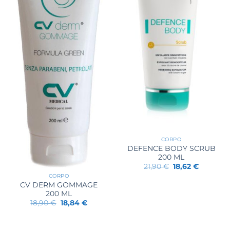
CORPO
DEFENCE BODY SCRUB
200 ML
Il
Il
21,90
€
18,62
€
prezzo
prezzo
CORPO
originale
attuale
CV DERM GOMMAGE
era:
è:
21,90 €.
18,62 €.
200 ML
Il
Il
18,90
€
18,84
€
prezzo
prezzo
originale
attuale
era:
è:
18,90 €.
18,84 €.