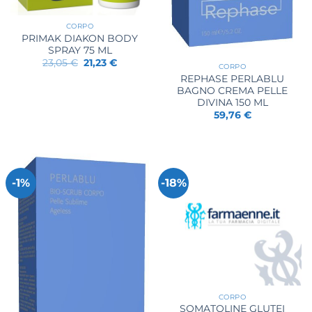
CORPO
PRIMAK DIAKON BODY
SPRAY 75 ML
Il
Il
23,05
€
21,23
€
CORPO
prezzo
prezzo
REPHASE PERLABLU
originale
attuale
era:
è:
BAGNO CREMA PELLE
23,05 €.
21,23 €.
DIVINA 150 ML
59,76
€
-1%
-18%
CORPO
SOMATOLINE GLUTEI