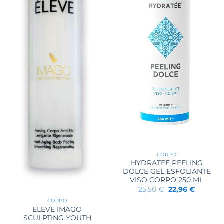
CORPO
HYDRATEE PEELING
DOLCE GEL ESFOLIANTE
VISO CORPO 250 ML
Il
Il
25,50
€
22,96
€
prezzo
prezzo
CORPO
originale
attuale
era:
è:
ELEVE IMAGO
25,50 €.
22,96 €.
SCULPTING YOUTH