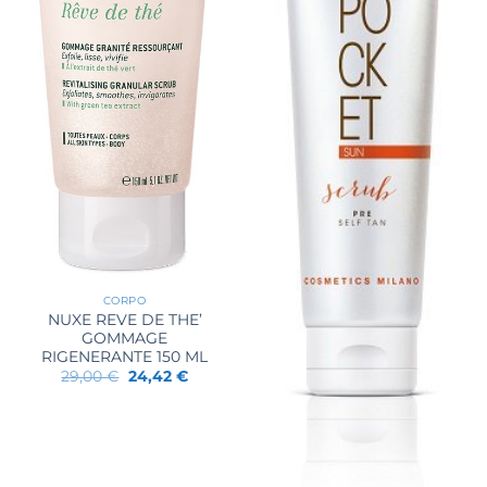
CORPO
NUXE REVE DE THE’
GOMMAGE
RIGENERANTE 150 ML
Il
Il
29,00
€
24,42
€
prezzo
prezzo
originale
attuale
era:
è:
29,00 €.
24,42 €.