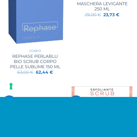
MASCHERA LEVIGANTE
250 ML
Il
Il
29,00
€
23,73
€
prezzo
prezzo
originale
attuale
era:
è:
29,00 €.
23,73 €.
CORPO
REPHASE PERLABLU
BIO SCRUB CORPO
PELLE SUBLIME 150 ML
Il
Il
63,00
€
62,44
€
prezzo
prezzo
originale
attuale
era:
è:
63,00 €.
62,44 €.
-23%
-23%