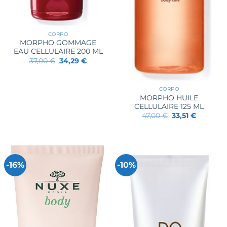
CORPO
MORPHO GOMMAGE
EAU CELLULAIRE 200 ML
Il
Il
37,00
€
34,29
€
prezzo
prezzo
originale
attuale
era:
è:
37,00 €.
34,29 €.
CORPO
MORPHO HUILE
CELLULAIRE 125 ML
Il
Il
47,00
€
33,51
€
prezzo
prezzo
originale
attuale
era:
è:
47,00 €.
33,51 €.
-16%
-10%