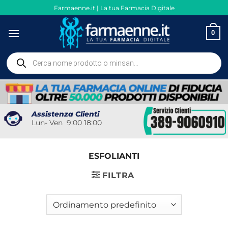
Salta
Farmaenne.it | La tua Farmacia Digitale
ai
contenuti
0
Ricerca
prodotti
Assistenza Clienti
Lun- Ven 9:00 18:00
ESFOLIANTI
FILTRA