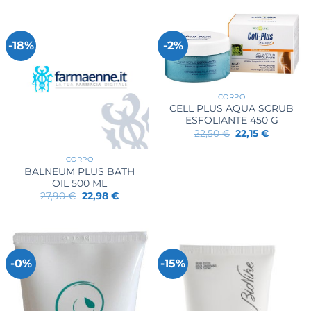
-18%
-2%
CORPO
CELL PLUS AQUA SCRUB
ESFOLIANTE 450 G
Il
Il
22,50
€
22,15
€
prezzo
prezzo
originale
attuale
era:
è:
CORPO
22,50 €.
22,15 €.
BALNEUM PLUS BATH
OIL 500 ML
Il
Il
27,90
€
22,98
€
prezzo
prezzo
originale
attuale
era:
è:
27,90 €.
22,98 €.
-0%
-15%